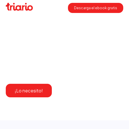
Descarga el ebook gratis
EBOOK
Descarga gratis este ebook:
Guía completa para profesionales del
marketing y comunicaciones
¡Lo necesito!