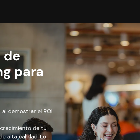
 de
ng para
al demostrar el ROI
crecimiento de tu
e alta calidad. Lo