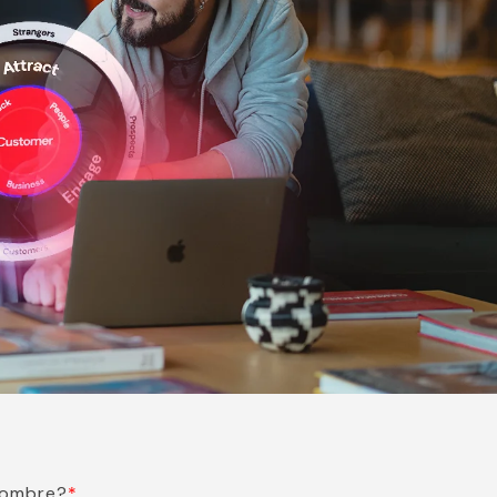
nombre?
*