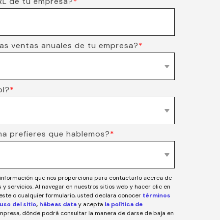
URL de tu empresa?
*
las ventas anuales de tu empresa?
*
ol?
*
ma prefieres que hablemos?
*
 información que nos proporciona para contactarlo acerca de
y servicios. Al navegar en nuestros sitios web y hacer clic en
e este o cualquier formulario, usted declara conocer
términos
uso del sitio
,
hábeas data
y acepta
la política de
empresa, dónde podrá consultar la manera de darse de baja en