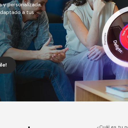
a y personalizada,
adaptado a tus
le!
¿Cuál es tu 