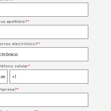
tus apellidos?
*
correo electrónico?
*
léfono celular
*
empresa?
*