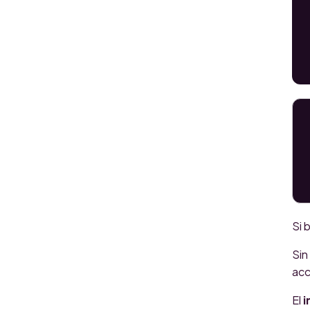
Si 
Sin
acc
El
i