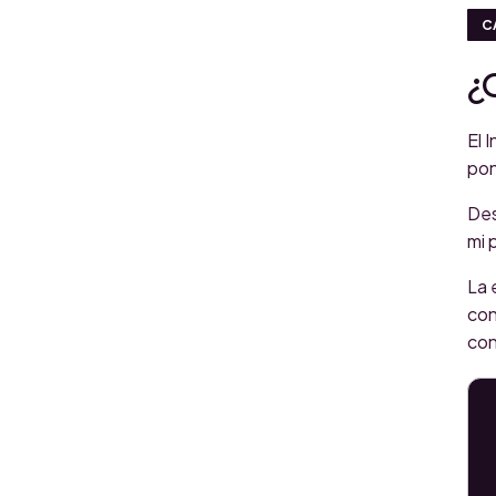
C
¿
El 
pon
Des
mi 
La 
con
con