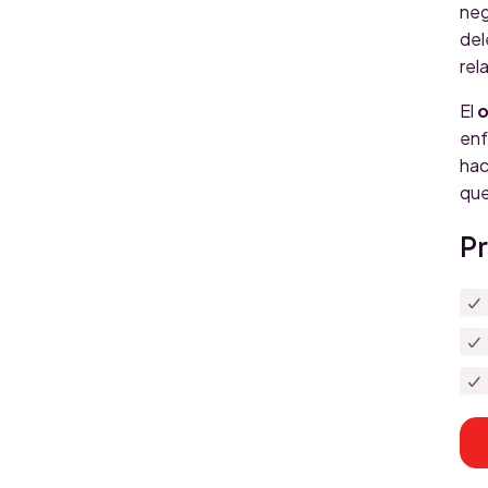
neg
del
rel
El
o
enf
hac
que
Pr