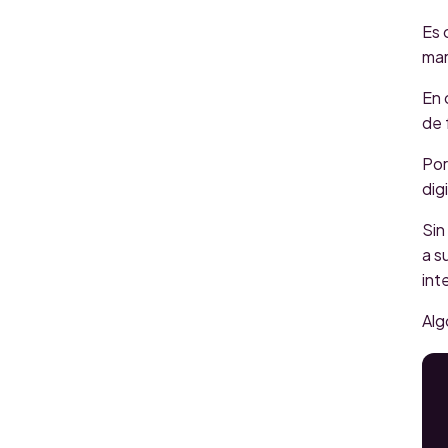
Es 
mar
En 
de 
Por
dig
Sin
a s
int
Alg