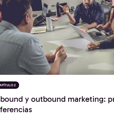
APÍTULO 2
nbound y outbound marketing: pr
iferencias