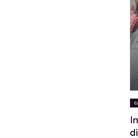
C
I
d