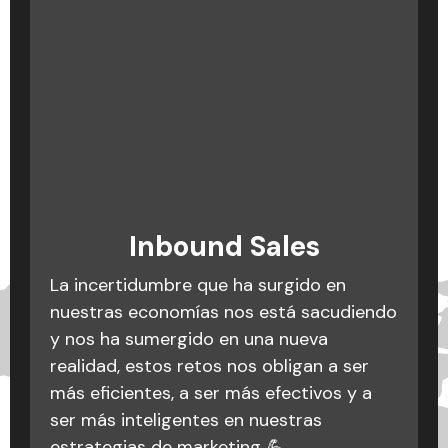
Podcast: La cagada es no
Inbound Marketing: qué
Inbound Sales
es, conceptos y
saber cagarla
La incertidumbre que ha surgido en
metodología
Equivocarse es muy fácil, lo importante
nuestras economías nos está sacudiendo
es no cometer los mismos errores varias
y nos ha sumergido en una nueva
Crear una estrategia efectiva es como
veces. Catalina Montoya, directora de
realidad, estos retos nos obligan a ser
preparar una receta: ¡necesitas
operaciones en Triario nos habla sobre
más eficientes, a ser más efectivos y a
ingredientes claros y pasos precisos
algunas cagadas en los procesos de
ser más inteligentes en nuestras
para un resultado delicioso! 🍳🌟
marketing digital con algunos clientes y
estrategias de marketing 💪.
Si sientes que tu estrategia está dando