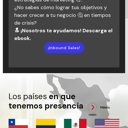
dentro de Triario. Situaciones de las que
¿No sabes cómo lograr tus objetivos y
vueltas en círculos, ¡hablemos! Estamos
hemos aprendido y que ahora hacen
hacer crecer a tu negocio 🤔 en tiempos
aquí para ayudarte a darle forma a tus
parte de nuestra historia.
de crisis?
objetivos y alcanzar el éxito que buscas.
🔝 ¡Nosotros te ayudamos! Descarga el
🚀💬
¡Escuchar podcast!
ebook.
¡Inbound Marketing!
¡Inbound Sales!
Los países
en que
tenemos presencia