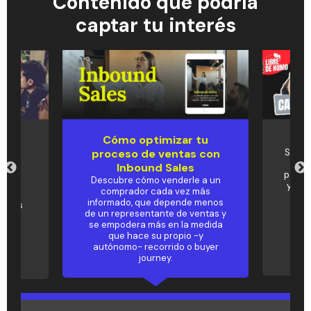
Contenido que podría
captar tu interés
Cómo optimizar tu
Pod
und
proceso de ventas con
Si de
Tria
u
Inbound Sales
para c
Descubre cómo venderle a un
y no 
comprador cada vez más
al
mis
informado, que depende menos
metas
de un representante de ventas y
✨
se empodera más en la medida
que hace su propio -y
autónomo- recorrido o buyer
journey.