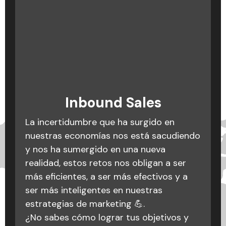
Podcast: La cagada es no
Inbound Marketing: qué
Inbound Sales
es, conceptos y
saber cagarla
La incertidumbre que ha surgido en
metodología
Equivocarse es muy fácil, lo importante
nuestras economías nos está sacudiendo
es no cometer los mismos errores varias
y nos ha sumergido en una nueva
Crear una estrategia efectiva es como
veces. Catalina Montoya, directora de
realidad, estos retos nos obligan a ser
preparar una receta: ¡necesitas
operaciones en Triario nos habla sobre
más eficientes, a ser más efectivos y a
ingredientes claros y pasos precisos
algunas cagadas en los procesos de
ser más inteligentes en nuestras
para un resultado delicioso! 🍳🌟
marketing digital con algunos clientes y
estrategias de marketing 💪.
Si sientes que tu estrategia está dando
dentro de Triario. Situaciones de las que
¿No sabes cómo lograr tus objetivos y
vueltas en círculos, ¡hablemos! Estamos