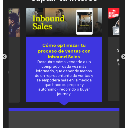
Cómo optimizar tu
Pod
und
proceso de ventas con
Si de
Tria
u
Inbound Sales
para c
Descubre cómo venderle a un
y no 
comprador cada vez más
al
mis
informado, que depende menos
metas
de un representante de ventas y
✨
se empodera más en la medida
que hace su propio -y
autónomo- recorrido o buyer
journey.