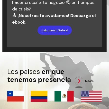
hemos aprendido y que ahora hacen
hacer crecer a tu negocio 🤔 en tiempos
aquí para ayudarte a darle forma a tus
parte de nuestra historia.
de crisis?
objetivos y alcanzar el éxito que buscas.
🔝 ¡Nosotros te ayudamos! Descarga el
🚀💬
¡Escuchar podcast!
ebook.
¡Inbound Marketing!
¡Inbound Sales!
Los países
en que
tenemos presencia