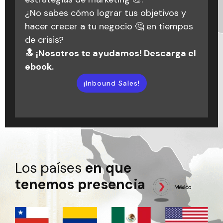
dentro de Triario. Situaciones de las que
¿No sabes cómo lograr tus objetivos y
vueltas en círculos, ¡hablemos! Estamos
hemos aprendido y que ahora hacen
hacer crecer a tu negocio 🤔 en tiempos
aquí para ayudarte a darle forma a tus
parte de nuestra historia.
de crisis?
objetivos y alcanzar el éxito que buscas.
🔝 ¡Nosotros te ayudamos! Descarga el
🚀💬
¡Escuchar podcast!
ebook.
¡Inbound Marketing!
¡Inbound Sales!
Los países
en que
tenemos presencia