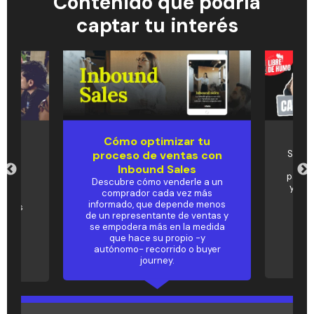
Contenido que podría
captar tu interés
Cómo optimizar tu
Pod
und
proceso de ventas con
Si de
Tria
u
Inbound Sales
para c
Descubre cómo venderle a un
y no 
comprador cada vez más
al
mis
informado, que depende menos
metas
de un representante de ventas y
✨
se empodera más en la medida
que hace su propio -y
autónomo- recorrido o buyer
journey.