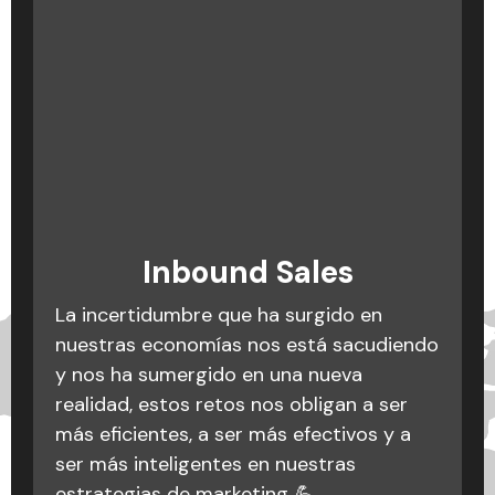
Podcast: La cagada es no
Inbound Marketing: qué
Inbound Sales
es, conceptos y
saber cagarla
La incertidumbre que ha surgido en
metodología
Equivocarse es muy fácil, lo importante
nuestras economías nos está sacudiendo
es no cometer los mismos errores varias
y nos ha sumergido en una nueva
Crear una estrategia efectiva es como
veces. Catalina Montoya, directora de
realidad, estos retos nos obligan a ser
preparar una receta: ¡necesitas
operaciones en Triario nos habla sobre
más eficientes, a ser más efectivos y a
ingredientes claros y pasos precisos
algunas cagadas en los procesos de
ser más inteligentes en nuestras
para un resultado delicioso! 🍳🌟
marketing digital con algunos clientes y
estrategias de marketing 💪.
Si sientes que tu estrategia está dando