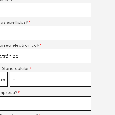
tus apellidos?
*
correo electrónico?
*
léfono celular
*
empresa?
*