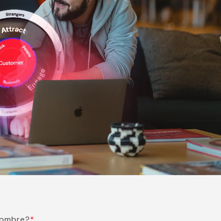
nombre?
*