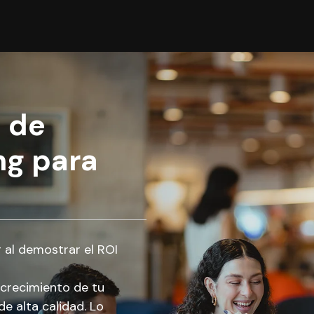
 de
ng para
al demostrar el ROI
crecimiento de tu
e alta calidad. Lo