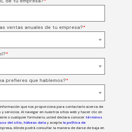
URL de tu empresa?
*
las ventas anuales de tu empresa?
*
ol?
*
ma prefieres que hablemos?
*
 información que nos proporciona para contactarlo acerca de
y servicios. Al navegar en nuestros sitios web y hacer clic en
e este o cualquier formulario, usted declara conocer
términos
uso del sitio
,
hábeas data
y acepta
la política de
empresa, dónde podrá consultar la manera de darse de baja en