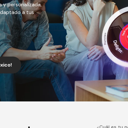
a y personalizada,
adaptado a tus
xico!
¿Cuál es tu 