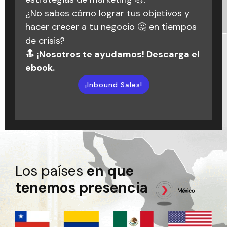
dentro de Triario. Situaciones de las que
¿No sabes cómo lograr tus objetivos y
vueltas en círculos, ¡hablemos! Estamos
hemos aprendido y que ahora hacen
hacer crecer a tu negocio 🤔 en tiempos
aquí para ayudarte a darle forma a tus
parte de nuestra historia.
de crisis?
objetivos y alcanzar el éxito que buscas.
🔝 ¡Nosotros te ayudamos! Descarga el
🚀💬
¡Escuchar podcast!
ebook.
¡Inbound Marketing!
¡Inbound Sales!
Los países
en que
tenemos presencia