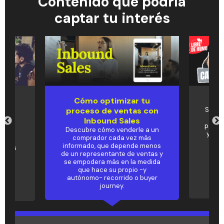
Contenido que podría
captar tu interés
Cómo optimizar tu
Pod
und
proceso de ventas con
Si de
Tria
u
Inbound Sales
para c
Descubre cómo venderle a un
y no 
comprador cada vez más
al
mis
informado, que depende menos
metas
de un representante de ventas y
✨
se empodera más en la medida
que hace su propio -y
autónomo- recorrido o buyer
journey.