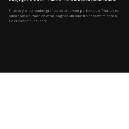
El texto y el contenido gráfico del sitio web pertenece a Triario y no
puede ser utilizado en otras páginas sin nuestro consentimiento o
sin el enlace a la fuente.
Copyright © 2024 Triario S.A.S. Derechos
Reservados.