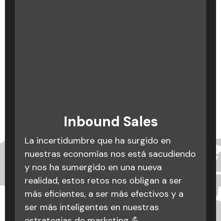
Podcast: La cagada es no
Inbound Marketing: qué
Inbound Sales
es, conceptos y
saber cagarla
La incertidumbre que ha surgido en
metodología
Equivocarse es muy fácil, lo importante
nuestras economías nos está sacudiendo
es no cometer los mismos errores varias
y nos ha sumergido en una nueva
Crear una estrategia efectiva es como
veces. Catalina Montoya, directora de
realidad, estos retos nos obligan a ser
preparar una receta: ¡necesitas
operaciones en Triario nos habla sobre
más eficientes, a ser más efectivos y a
ingredientes claros y pasos precisos
algunas cagadas en los procesos de
ser más inteligentes en nuestras
para un resultado delicioso! 🍳🌟
marketing digital con algunos clientes y
estrategias de marketing 💪.
Si sientes que tu estrategia está dando