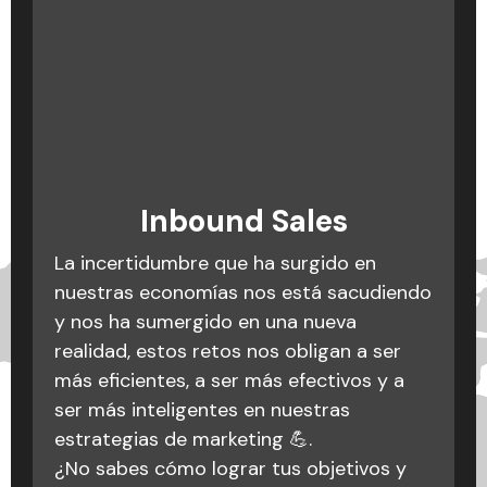
Podcast: La cagada es no
Inbound Marketing: qué
Inbound Sales
es, conceptos y
saber cagarla
La incertidumbre que ha surgido en
metodología
Equivocarse es muy fácil, lo importante
nuestras economías nos está sacudiendo
es no cometer los mismos errores varias
y nos ha sumergido en una nueva
Crear una estrategia efectiva es como
veces. Catalina Montoya, directora de
realidad, estos retos nos obligan a ser
preparar una receta: ¡necesitas
operaciones en Triario nos habla sobre
más eficientes, a ser más efectivos y a
ingredientes claros y pasos precisos
algunas cagadas en los procesos de
ser más inteligentes en nuestras
para un resultado delicioso! 🍳🌟
marketing digital con algunos clientes y
estrategias de marketing 💪.
Si sientes que tu estrategia está dando
dentro de Triario. Situaciones de las que
¿No sabes cómo lograr tus objetivos y
vueltas en círculos, ¡hablemos! Estamos