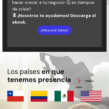
hemos aprendido y que ahora hacen
hacer crecer a tu negocio 🤔 en tiempos
aquí para ayudarte a darle forma a tus
parte de nuestra historia.
de crisis?
objetivos y alcanzar el éxito que buscas.
🔝 ¡Nosotros te ayudamos! Descarga el
🚀💬
¡Escuchar podcast!
ebook.
¡Inbound Marketing!
¡Inbound Sales!
Los países
en que
tenemos presencia