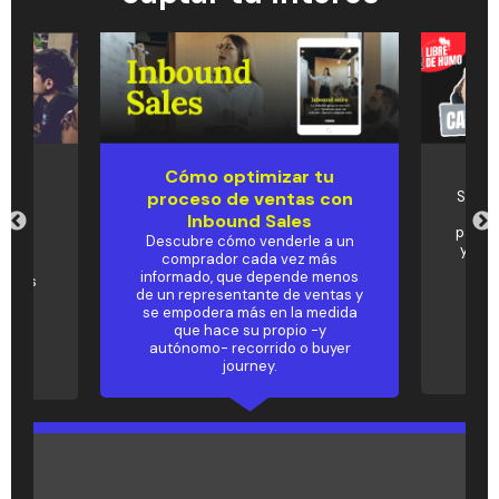
Cómo optimizar tu
Pod
und
proceso de ventas con
Si de
Tria
u
Inbound Sales
para c
Descubre cómo venderle a un
y no 
comprador cada vez más
al
mis
informado, que depende menos
metas
de un representante de ventas y
✨
se empodera más en la medida
que hace su propio -y
autónomo- recorrido o buyer
journey.