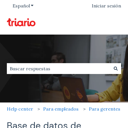
Español
Traducciones de Mostrar submenú de
Iniciar sesión
No hay sugerencias porque el campo de búsqueda est
Help center
Para empleados
Para gerentes
Base de datos de