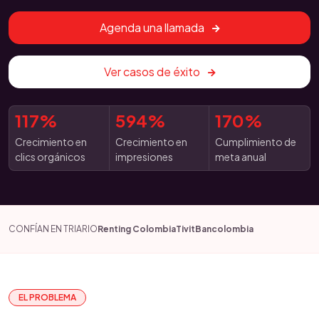
Agenda una llamada
Ver casos de éxito
117%
594%
170%
Crecimiento en
Crecimiento en
Cumplimiento de
clics orgánicos
impresiones
meta anual
CONFÍAN EN TRIARIO
Renting Colombia
Tivit
Bancolombia
EL PROBLEMA