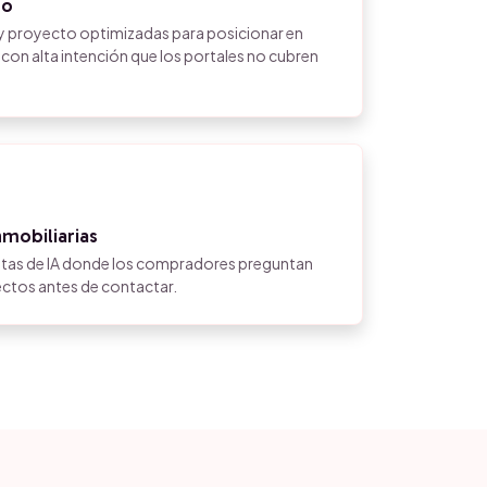
to
y proyecto optimizadas para posicionar en
n alta intención que los portales no cubren
mobiliarias
stas de IA donde los compradores preguntan
ectos antes de contactar.