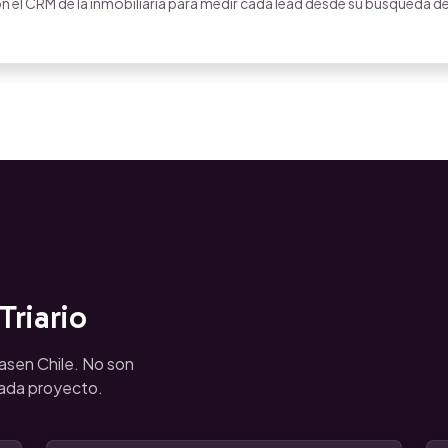
 el CRM de la inmobiliaria para medir cada lead desde su búsqueda d
riario
iasen Chile. No son
cada proyecto.