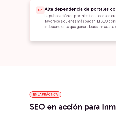
Alta dependencia de portales co
03
La publicación en portales tiene costos cr
favorece a quienes más pagan. El SEO con
independiente que genera leads sin costo 
EN LA PRÁCTICA
SEO en acción para Inmo