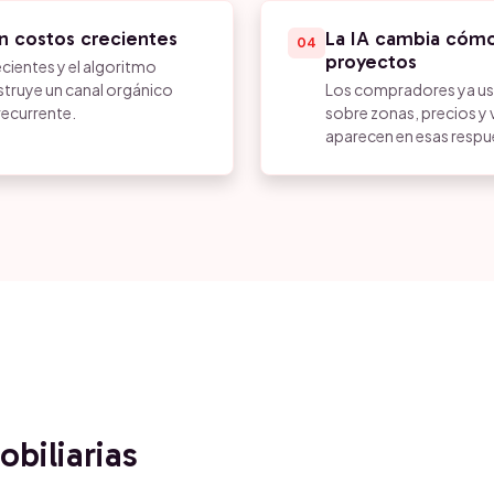
n costos crecientes
La IA cambia cómo
04
proyectos
ecientes y el algoritmo
struye un canal orgánico
Los compradores ya us
recurrente.
sobre zonas, precios y v
aparecen en esas respu
biliarias