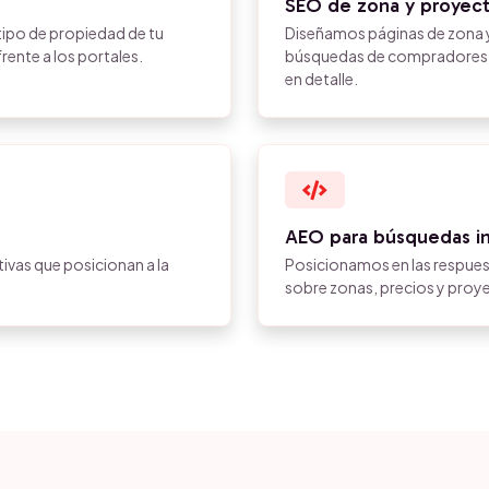
SEO de zona y proyec
ipo de propiedad de tu
Diseñamos páginas de zona 
frente a los portales.
búsquedas de compradores co
en detalle.
AEO para búsquedas in
tivas que posicionan a la
Posicionamos en las respue
sobre zonas, precios y proy