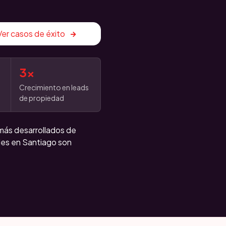
Ver casos de éxito
3x
Crecimiento en leads
de propiedad
 más desarrollados de
des en Santiago son