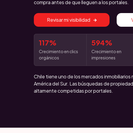
compra antes de que lleguen a los portales.
Revisar mi visibilidad
117%
594%
Crecimiento en clics
Crecimiento en
orgánicos
impresiones
Chile tiene uno de los mercados inmobiliarios
América del Sur. Las búsquedas de propieda
altamente competidas por portales.