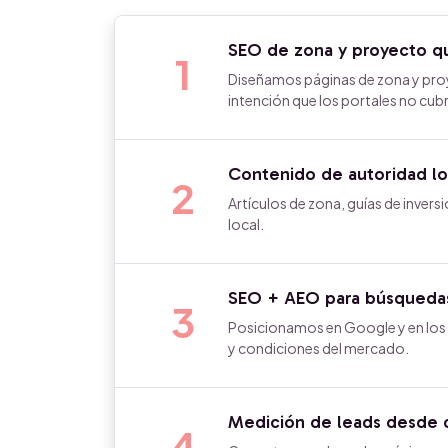
SEO de zona y proyecto q
1
Diseñamos páginas de zona y pro
intención que los portales no cub
Contenido de autoridad lo
2
Artículos de zona, guías de invers
local.
SEO + AEO para búsquedas 
3
Posicionamos en Google y en los
y condiciones del mercado.
Medición de leads desde c
4