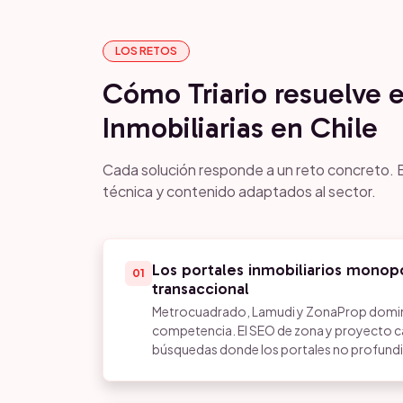
LOS RETOS
Cómo Triario resuelve 
Inmobiliarias en Chile
Cada solución responde a un reto concreto. E
técnica y contenido adaptados al sector.
Los portales inmobiliarios monopo
01
transaccional
Metrocuadrado, Lamudi y ZonaProp domin
competencia. El SEO de zona y proyecto 
búsquedas donde los portales no profundi