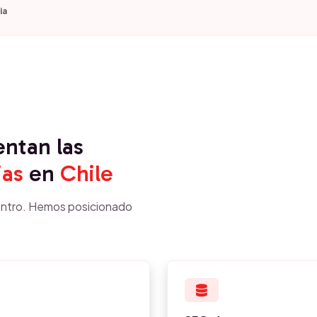
ia
entan las
ias
en
Chile
ntro. Hemos posicionado