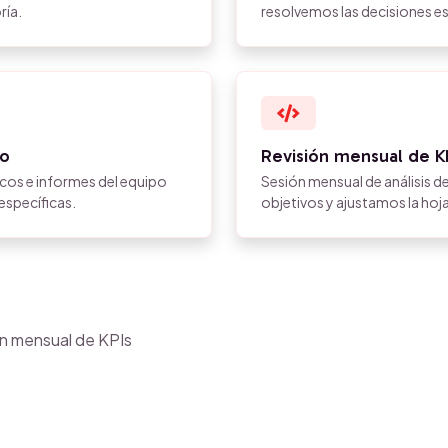
ría.
resolvemos las decisiones es
po
Revisión mensual de K
icos e informes del equipo
Sesión mensual de análisis d
specíficas.
objetivos y ajustamos la hoja
ón mensual de KPIs