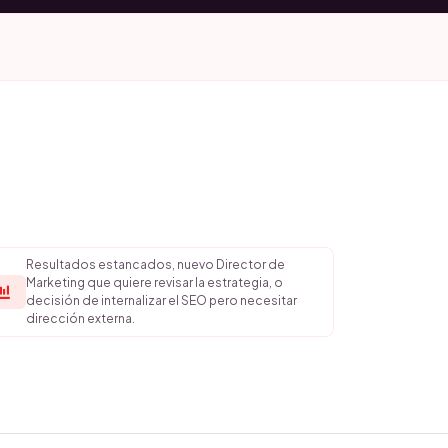
Resultados estancados, nuevo Director de
Marketing que quiere revisar la estrategia, o
decisión de internalizar el SEO pero necesitar
dirección externa.