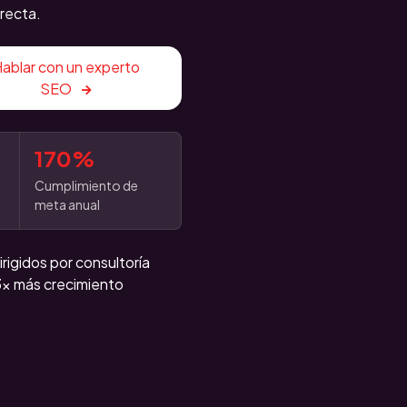
recta.
ablar con un experto
SEO
170%
Cumplimiento de
meta anual
igidos por consultoría
3x más crecimiento