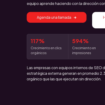
equipo aprende haciendo con la dirección cor
Agenda una llamada
H
117%
594%
Crecimiento en clics
Crecimiento en
orgánicos
impresiones
Las empresas con equipos internos de SEO dir
estratégica externa generan en promedio 2.
orgánico que las que ejecutan sin dirección.