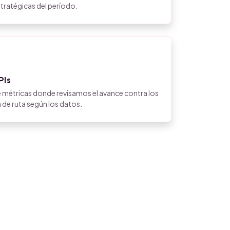
tratégicas del período.
PIs
e métricas donde revisamos el avance contra los
 de ruta según los datos.