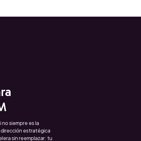
ra
AM
 no siempre es la
 dirección estratégica
elera sin reemplazar: tu