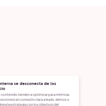
interna se desconecta de los
cio
 contenido tienden a optimizar para métricas
 posiciones) sin conexión clara a leads, demos o
linea la estrategia con los objetivos del