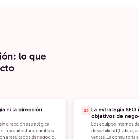
ión: lo que
cto
a ni la dirección
La estrategia SEO 
02
objetivos de nego
in dirección estratégica
Los equipos internos de
 sin arquitectura, cambios
de visibilidad (tráfico,
ión a resultados de negocio.
ventas. La consultoría a