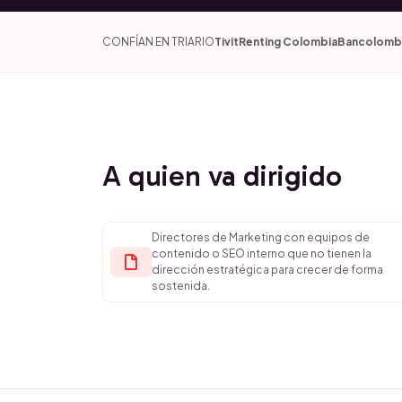
CONFÍAN EN TRIARIO
Tivit
Renting Colombia
Bancolomb
A quien va dirigido
Directores de Marketing con equipos de
contenido o SEO interno que no tienen la
dirección estratégica para crecer de forma
sostenida.