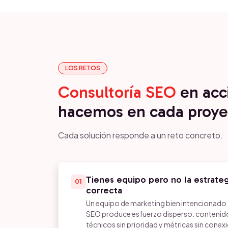
LOS RETOS
Consultoría SEO
en acc
hacemos en cada proye
Cada solución responde a un reto concreto.
Tienes equipo pero no la estrategi
01
correcta
Un equipo de marketing bien intencionado s
SEO produce esfuerzo disperso: contenido
técnicos sin prioridad y métricas sin conex