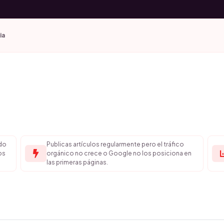
ia
ido
Publicas artículos regularmente pero el tráfico
os
orgánico no crece o Google no los posiciona en
las primeras páginas.