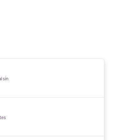
l sin
tes