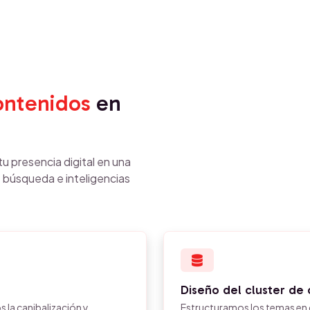
ntenidos
en
u presencia digital en una
 búsqueda e inteligencias
Diseño del cluster de
 la canibalización y
Estructuramos los temas en cl