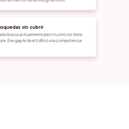
squedas sin cubrir
do busca activamente pero tu sitio no tiene
re. Ese gap le da el tráfico a la competencia.