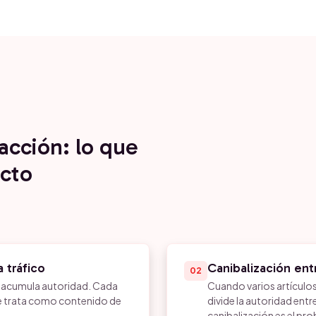
acción: lo que
cto
 tráfico
Canibalización ent
02
o acumula autoridad. Cada
Cuando varios artículo
le trata como contenido de
divide la autoridad entr
canibalización es el p