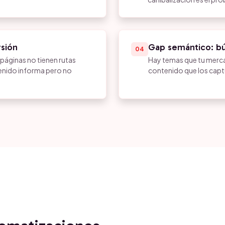
rsión
Gap semántico: bú
04
s páginas no tienen rutas
Hay temas que tu merca
ntenido informa pero no
contenido que los captu