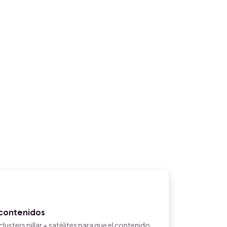
 contenidos
usters pillar + satélites para que el contenido