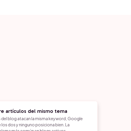
re artículos del mismo tema
s del blog atacan la misma keyword, Google
e los dos y ninguno posiciona bien. La
roblema más común en blogs activos.