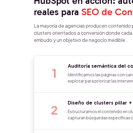
HubSpot en acción: au
reales para
SEO de Con
La mayoría de agencias producen contenido p
clusters orientados a conversión donde cada 
embudo y un objetivo de negocio medible.
Auditoría semántica del c
1
Identificamos las páginas con cani
explotar para priorizar las interve
Diseño de clusters pillar +
2
Estructuramos el contenido en clus
capturan búsquedas específicas qu