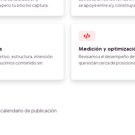
ero tu sitio no captura.
se apoye entre sí y construy
s
Medición y optimizaci
etivo, estructura, intención
Revisamos el desempeño de 
ducimos contenido sin
que están cerca de posicionar
 calendario de publicación