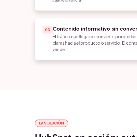
Contenido informativo sin conve
03
El tráfico que llega no convierte porque la
claras hacia el producto o servicio. El co
vende.
LA SOLUCIÓN