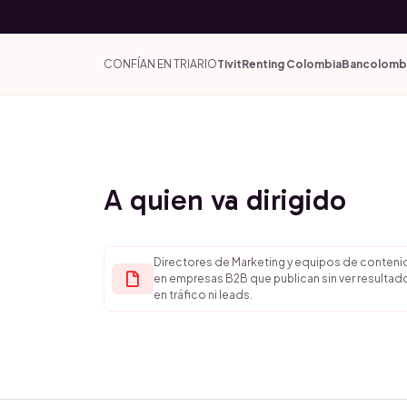
CONFÍAN EN TRIARIO
Tivit
Renting Colombia
Bancolomb
A quien va dirigido
Directores de Marketing y equipos de conten
en empresas B2B que publican sin ver resultad
en tráfico ni leads.