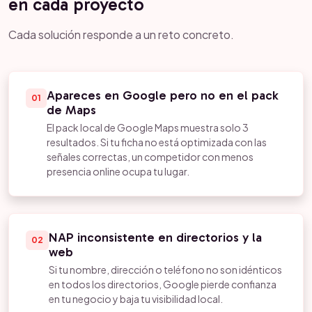
en cada proyecto
Cada solución responde a un reto concreto.
Apareces en Google pero no en el pack
01
de Maps
El pack local de Google Maps muestra solo 3
resultados. Si tu ficha no está optimizada con las
señales correctas, un competidor con menos
presencia online ocupa tu lugar.
NAP inconsistente en directorios y la
02
web
Si tu nombre, dirección o teléfono no son idénticos
en todos los directorios, Google pierde confianza
en tu negocio y baja tu visibilidad local.