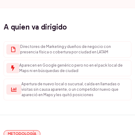
A quien va dirigido
Directores de Marketing y dueños de negocio con
presencia física o cobertura por ciudad en LATAM
Aparecen en Google genérico pero no en el pack local de
Maps ni en búsquedas de ciudad
Apertura de nuevo local o sucursal, caída en llamadas o
visitas sin causa aparente, o un competidor nuevo que
apareció en Maps y les quitó posiciones
METODOLOGÍA