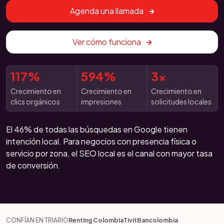
Agenda una llamada
Ver cómo funciona
117%
594%
3x
Crecimiento en
Crecimiento en
Crecimiento en
clics orgánicos
impresiones
solicitudes locales
El 46% de todas las búsquedas en Google tienen
intención local. Para negocios con presencia física o
servicio por zona, el SEO local es el canal con mayor tasa
de conversión.
CONFÍAN EN TRIARIO
Renting Colombia
Tivit
Bancolombia