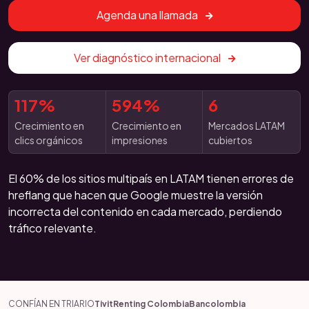
Agenda una llamada
Ver diagnóstico internacional
117%
594%
6
Crecimiento en
Crecimiento en
Mercados LATAM
clics orgánicos
impresiones
cubiertos
El 60% de los sitios multipaís en LATAM tienen errores de
hreflang que hacen que Google muestre la versión
incorrecta del contenido en cada mercado, perdiendo
tráfico relevante.
CONFÍAN EN TRIARIO
Tivit
Renting Colombia
Bancolombia