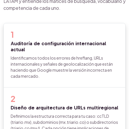
LATAM y entiende los matices de búsqueda, vocabulario y
competencia de cada uno.
1
Auditoría de configuración internacional
actual
Identificamos todos los errores de hreflang, URLs
internacionales y señales de geolocalización que están
haciendo que Google muestre la versión incorrecta en
cada mercado.
2
Diseño de arquitectura de URLs multiregional
Definimos la estructura correcta para tu caso: ccTLD
(triario.mx), subdominios (mx.triario.co) o subdirectorios
(triario.co/mx/). Cada opción tiene implicaciones de