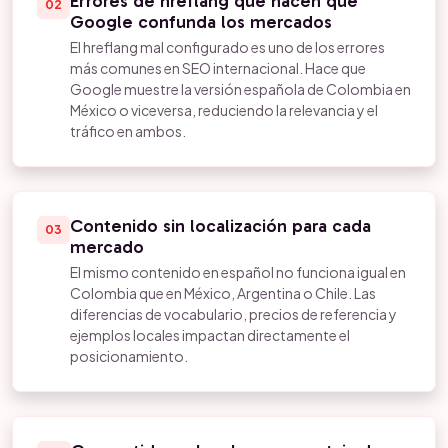
Errores de hreflang que hacen que
02
Google confunda los mercados
El hreflang mal configurado es uno de los errores
más comunes en SEO internacional. Hace que
Google muestre la versión española de Colombia en
México o viceversa, reduciendo la relevancia y el
tráfico en ambos.
Contenido sin localización para cada
03
mercado
El mismo contenido en español no funciona igual en
Colombia que en México, Argentina o Chile. Las
diferencias de vocabulario, precios de referencia y
ejemplos locales impactan directamente el
posicionamiento.