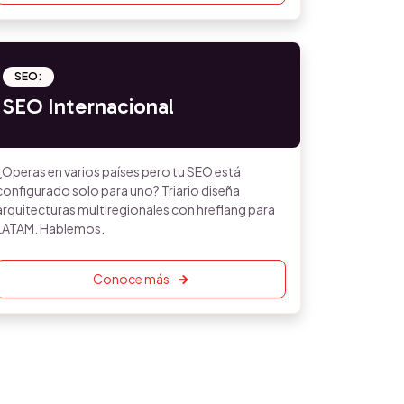
SEO:
SEO Internacional
¿Operas en varios países pero tu SEO está
configurado solo para uno? Triario diseña
arquitecturas multiregionales con hreflang para
LATAM. Hablemos.
Conoce más