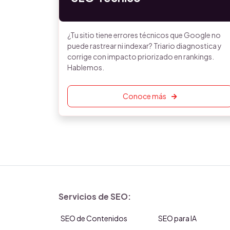
¿Tu sitio tiene errores técnicos que Google no
puede rastrear ni indexar? Triario diagnostica y
corrige con impacto priorizado en rankings.
Hablemos.
Conoce más
Servicios de SEO:
SEO de Contenidos
SEO para IA