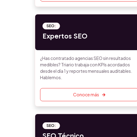
SEO:
Expertos SEO
¿Has contratado agencias SEO sin resultados
medibles? Triario trabaja con KPIs acordados
desde el día 1 y reportes mensuales auditables.
Hablemos.
Conoce más
SEO:
SEO Técnico