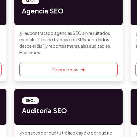
SEO:
Agencia SEO
¿Has contratado agencias SEO sin resultados
medibles? Triario trabaja con KPIs acordados
desde el día 1 y reportes mensuales auditables.
Hablemos.
Conoce más
SEO:
Auditoría SEO
¿No sabes por qué tu tráfico cayó o por qué no