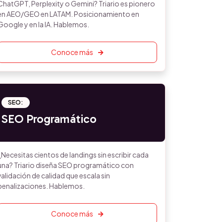
ChatGPT, Perplexity o Gemini? Triario es pionero
en AEO/GEO en LATAM. Posicionamiento en
Google y en la IA. Hablemos.
Conoce más
SEO:
SEO Programático
¿Necesitas cientos de landings sin escribir cada
una? Triario diseña SEO programático con
validación de calidad que escala sin
penalizaciones. Hablemos.
Conoce más