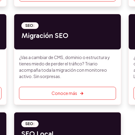
SEO:
Migración SEO
¿Vas a cambiar de CMS, dominio o estructura y
tienes miedo de perder el tráfico? Triario
acompaña toda la migración con monitoreo
activo. Sin sorpresas.
Conoce más
SEO:
SEO Local