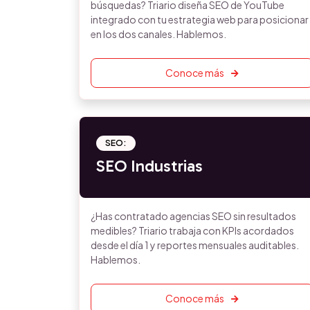
búsquedas? Triario diseña SEO de YouTube
integrado con tu estrategia web para posicionar
en los dos canales. Hablemos.
Conoce más
SEO:
SEO Industrias
¿Has contratado agencias SEO sin resultados
medibles? Triario trabaja con KPIs acordados
desde el día 1 y reportes mensuales auditables.
Hablemos.
Conoce más