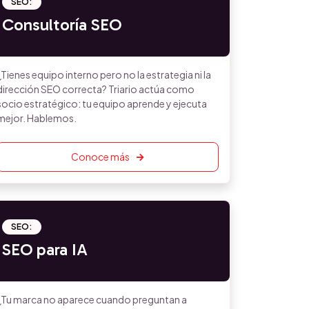
SEO:
Consultoría SEO
¿Tienes equipo interno pero no la estrategia ni la
dirección SEO correcta? Triario actúa como
socio estratégico: tu equipo aprende y ejecuta
mejor. Hablemos.
Conoce más
SEO:
SEO para IA
¿Tu marca no aparece cuando preguntan a