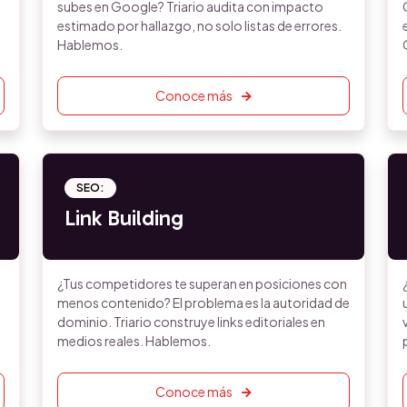
subes en Google? Triario audita con impacto
estimado por hallazgo, no solo listas de errores.
Hablemos.
Conoce más
SEO:
Link Building
¿Tus competidores te superan en posiciones con
menos contenido? El problema es la autoridad de
dominio. Triario construye links editoriales en
medios reales. Hablemos.
Conoce más