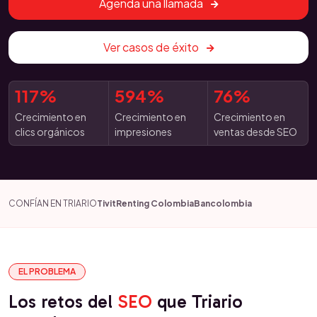
Agenda una llamada
Ver casos de éxito
117%
594%
76%
Crecimiento en
Crecimiento en
Crecimiento en
clics orgánicos
impresiones
ventas desde SEO
CONFÍAN EN TRIARIO
Tivit
Renting Colombia
Bancolombia
EL PROBLEMA
Los retos del
SEO
que Triario