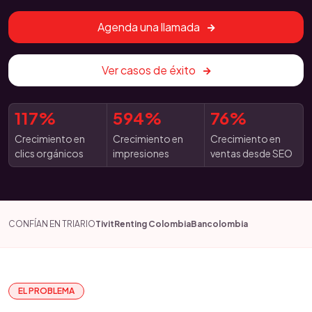
Agenda una llamada
Ver casos de éxito
117%
594%
76%
Crecimiento en
Crecimiento en
Crecimiento en
clics orgánicos
impresiones
ventas desde SEO
CONFÍAN EN TRIARIO
Tivit
Renting Colombia
Bancolombia
EL PROBLEMA