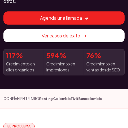
otros.
Agenda una llamada
Ver casos de éxito
117%
594%
76%
Crecimiento en
Crecimiento en
Crecimiento en
clics orgánicos
impresiones
ventas desde SEO
CONFÍAN EN TRIARIO
Renting Colombia
Tivit
Bancolombia
EL PROBLEMA