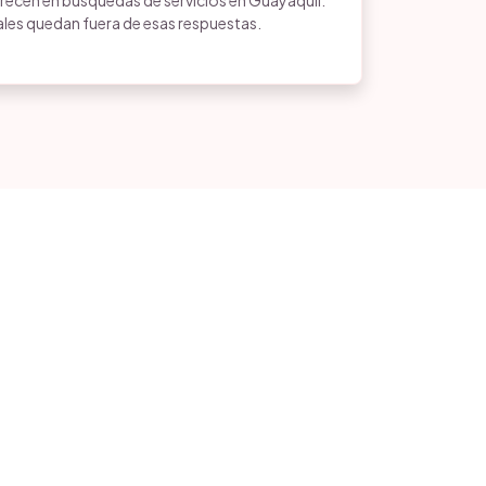
arecen en búsquedas de servicios en Guayaquil.
ales quedan fuera de esas respuestas.