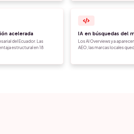
ción acelerada
IA en búsquedas del 
sarial del Ecuador. Las
Los AI Overviews ya aparecen
taja estructural en 18
AEO, las marcas locales qued