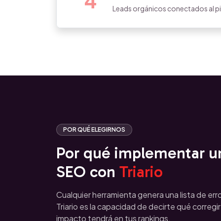
4
Leads orgánicos conectados al pip
POR QUÉ ELEGIRNOS
Por qué implementar un
SEO con
Triario
Cualquier herramienta genera una lista de err
Triario es la capacidad de decirte qué corregi
impacto tendrá en tus rankings.