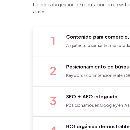
hiperlocal y gestión de reputación en un sis
a mes.
1
Contenido para comercio, l
Arquitectura semántica adaptada
2
Posicionamiento en búsque
Keywords con intención real en G
3
SEO + AEO integrado
Posicionamos en Google y en IA si
ROI orgánico demostrabl