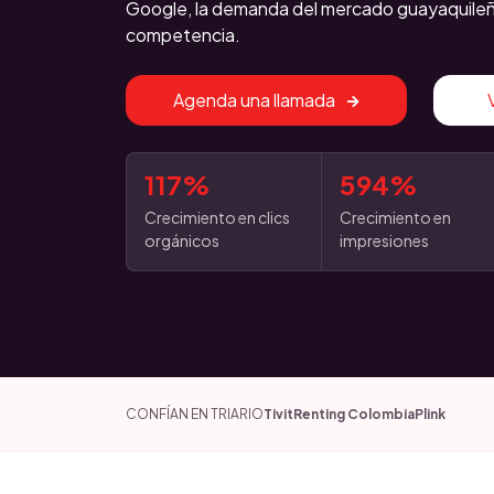
Google, la demanda del mercado guayaquileño
competencia.
Agenda una llamada
117%
594%
Crecimiento en clics
Crecimiento en
orgánicos
impresiones
CONFÍAN EN TRIARIO
Tivit
Renting Colombia
Plink