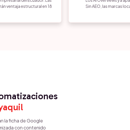
empresarial del Ecuador. Las
Los AI Overviews ya ap
n ventaja estructural en 18
Sin AEO, las marcas loc
tomatizaciones
yaquil
n la ficha de Google
timizada con contenido