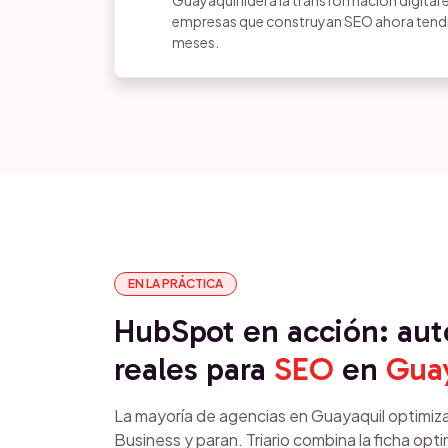
Guayaquil lidera la transformación digital 
empresas que construyan SEO ahora tendrá
meses.
EN LA PRÁCTICA
HubSpot en acción: au
reales para
SEO
en
Gua
La mayoría de agencias en Guayaquil optimiza
Business y paran. Triario combina la ficha op