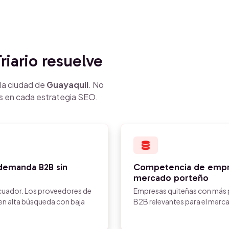
riario resuelve
la ciudad de
Guayaquil
. No
s en cada estrategia SEO.
 demanda B2B sin
Competencia de empre
mercado porteño
Ecuador. Los proveedores de
Empresas quiteñas con más
nen alta búsqueda con baja
B2B relevantes para el merc