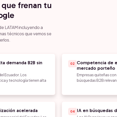
 que frenan tu
ogle
 de LATAM incluyendo a
emas técnicos que vemos se
erlos.
lta demanda B2B sin
Competencia de e
02
mercado porteño
del Ecuador. Los
Empresas quiteñas con
ica y tecnología tienen alta
búsquedas B2B relevant
lización acelerada
IA en búsquedas 
04