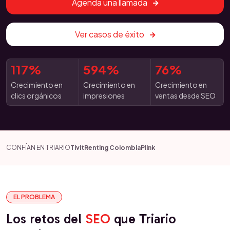
Agenda una llamada
Ver casos de éxito
117%
594%
76%
Crecimiento en
Crecimiento en
Crecimiento en
clics orgánicos
impresiones
ventas desde SEO
CONFÍAN EN TRIARIO
Tivit
Renting Colombia
Plink
EL PROBLEMA
Los retos del
SEO
que Triario