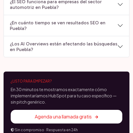
¿El SEO funciona para empresas del sector
automotriz en Puebla?
¿En cuánto tiempo se ven resultados SEO en
Puebla?
¿Los AI Overviews están afectando las búsquedas
en Puebla?
¿LISTO PARA EMPEZAR?
En 30 minutos te mostramos exactamente cómo
implementaríamos HubSpot para tu caso específico —
sin pitch genérico.
Agenda una llamada gratis
Sin compromiso · Respuesta en 24h