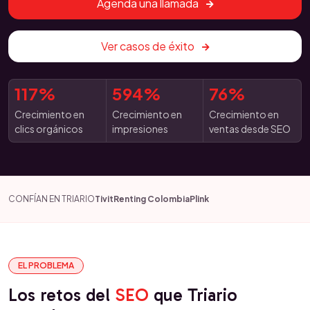
Agenda una llamada
Ver casos de éxito
117%
594%
76%
Crecimiento en
Crecimiento en
Crecimiento en
clics orgánicos
impresiones
ventas desde SEO
CONFÍAN EN TRIARIO
Tivit
Renting Colombia
Plink
EL PROBLEMA
Los retos del
SEO
que Triario