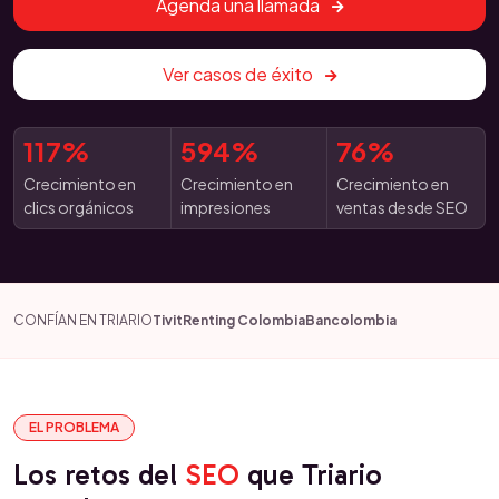
Agenda una llamada
Ver casos de éxito
117%
594%
76%
Crecimiento en
Crecimiento en
Crecimiento en
clics orgánicos
impresiones
ventas desde SEO
CONFÍAN EN TRIARIO
Tivit
Renting Colombia
Bancolombia
EL PROBLEMA
Los retos del
SEO
que Triario