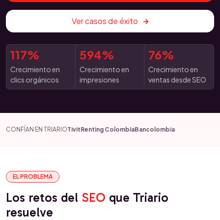
Ver casos de éxito
117%
594%
76%
Crecimiento en
Crecimiento en
Crecimiento en
clics orgánicos
impresiones
ventas desde SEO
CONFÍAN EN TRIARIO
Tivit
Renting Colombia
Bancolombia
EL PROBLEMA
Los retos del
SEO
que Triario
resuelve