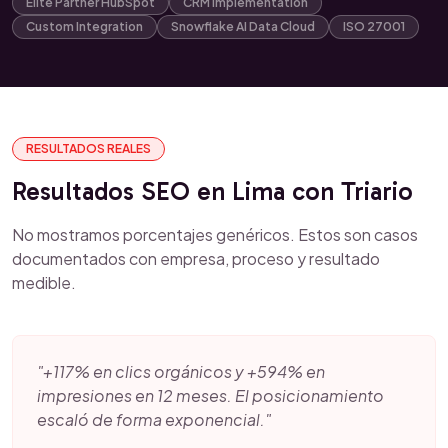
Elite Partner HubSpot
CRM Implementation
Custom Integration
Snowflake AI Data Cloud
ISO 27001
RESULTADOS REALES
Resultados SEO en Lima con Triario
No mostramos porcentajes genéricos. Estos son casos
documentados con empresa, proceso y resultado
medible.
"+117% en clics orgánicos y +594% en
impresiones en 12 meses. El posicionamiento
escaló de forma exponencial."