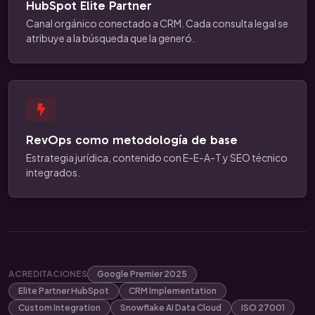
HubSpot Elite Partner
Canal orgánico conectado a CRM. Cada consulta legal se
atribuye a la búsqueda que la generó.
RevOps como metodología de base
Estrategia jurídica, contenido con E-E-A-T y SEO técnico
integrados.
ACREDITACIONES
Google Premier 2025
Elite Partner HubSpot
CRM Implementation
Custom Integration
Snowflake AI Data Cloud
ISO 27001