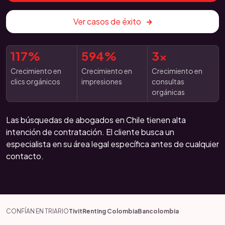
Ver casos de éxito
117%
594%
3x
Crecimiento en
Crecimiento en
Crecimiento en
clics orgánicos
impresiones
consultas
orgánicas
Las búsquedas de abogados en Chile tienen alta
intención de contratación. El cliente busca un
especialista en su área legal específica antes de cualquier
contacto.
CONFÍAN EN TRIARIO
Tivit
Renting Colombia
Bancolombia