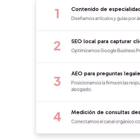
1
Contenido de especialidad
Diseñamos artículos y guías por á
2
SEO local para capturar cl
Optimizamos Google Business Profi
AEO para preguntas legal
3
Posicionamos la firma en las resp
abogado.
4
Medición de consultas des
Conectamos el canal orgánico con