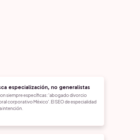
sca especialización, no generalistas
son siempre específicas: 'abogado divorcio
ral corporativo México'. El SEO de especialidad
a intención.