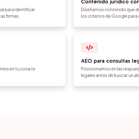
Contenido jurídico con
l para identificar
Diseñamos contenido que demu
as firmas.
los criterios de Google para
AEO para consultas le
ntes en tu zona te
Posicionamos en las respues
legales antes de buscar un 