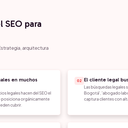
el SEO para
strategia, arquitectura
egales en muchos
El cliente legal bu
02
Las búsquedas legales 
ios legales hacen del SEO el
Bogotá', 'abogado labo
ue posiciona orgánicamente
captura clientes con alt
eden cubrir.