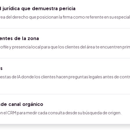
 jurídica que demuestra pericia
rea del derecho que posicionan la firma como referente en su especia
ientes de la zona
le y presencia local para que los clientes del área te encuentren pri
es
uestas de IA donde los clientes hacen preguntas legales antes de cont
de canal orgánico
 el CRM para medir cada consulta desde su búsqueda de origen.