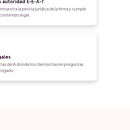
 autoridad E-E-A-T
estra la pericia jurídica de la firma y cumple
 contenido legal.
gales
tas de IA donde los clientes hacen preguntas
abogado.