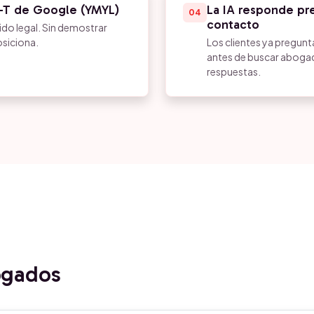
A-T de Google (YMYL)
La IA responde pr
04
contacto
ido legal. Sin demostrar
osiciona.
Los clientes ya pregunt
antes de buscar abogad
respuestas.
ogados