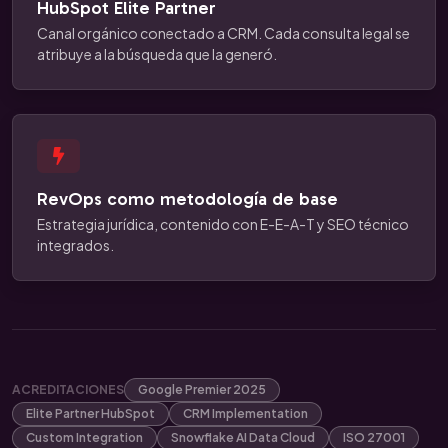
HubSpot Elite Partner
Canal orgánico conectado a CRM. Cada consulta legal se
atribuye a la búsqueda que la generó.
RevOps como metodología de base
Estrategia jurídica, contenido con E-E-A-T y SEO técnico
integrados.
ACREDITACIONES
Google Premier 2025
Elite Partner HubSpot
CRM Implementation
Custom Integration
Snowflake AI Data Cloud
ISO 27001