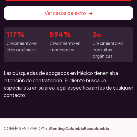
Ver casos de éxito
117%
594%
3x
Crecimiento en
Crecimiento en
Crecimiento en
clics orgánicos
impresiones
consultas
orgánicas
Las búsquedas de abogados en México tienen alta
intención de contratación. El cliente busca un
especialista en su área legal específica antes de cualquier
contacto.
CONFÍAN EN TRIARIO
Tivit
Renting Colombia
Bancolombia