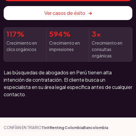
Ver casos de éxito
117%
594%
3x
Crecimiento en
Crecimiento en
Crecimiento en
clics orgánicos
impresiones
consultas
orgánicas
Las búsquedas de abogados en Perú tienen alta
intención de contratación. El cliente busca un
especialista en su área legal específica antes de cualquier
contacto.
CONFÍAN EN TRIARIO
Tivit
Renting Colombia
Bancolombia