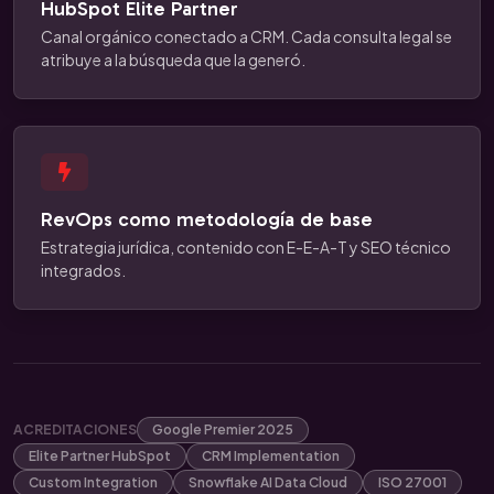
HubSpot Elite Partner
Canal orgánico conectado a CRM. Cada consulta legal se
atribuye a la búsqueda que la generó.
RevOps como metodología de base
Estrategia jurídica, contenido con E-E-A-T y SEO técnico
integrados.
ACREDITACIONES
Google Premier 2025
Elite Partner HubSpot
CRM Implementation
Custom Integration
Snowflake AI Data Cloud
ISO 27001