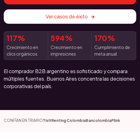
Ver casos de éxito
117%
594%
170%
Crecimiento en
Crecimiento en
Cumplimiento de
clics orgánicos
impresiones
meta anual
El comprador B2B argentino es sofisticado y compara
múltiples fuentes. Buenos Aires concentra las decisiones
corporativas del país.
CONFÍAN EN TRIARIO
Tivit
Renting Colombia
Bancolombia
Plink