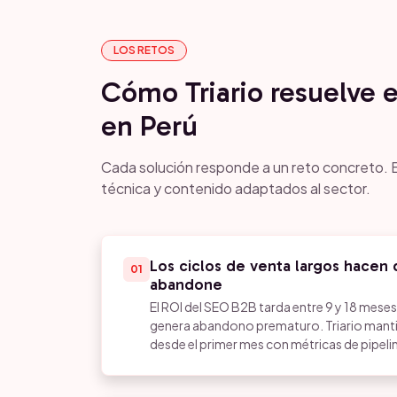
LOS RETOS
Cómo Triario resuelve 
en Perú
Cada solución responde a un reto concreto. E
técnica y contenido adaptados al sector.
Los ciclos de venta largos hacen 
01
abandone
El ROI del SEO B2B tarda entre 9 y 18 meses 
genera abandono prematuro. Triario mantie
desde el primer mes con métricas de pipeli