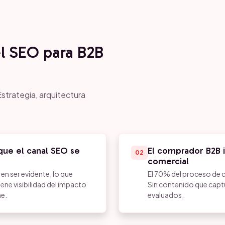
el SEO para B2B
strategia, arquitectura
que el canal SEO se
El comprador B2B 
02
comercial
en ser evidente, lo que
El 70% del proceso de 
ne visibilidad del impacto
Sin contenido que captur
ne.
evaluados.