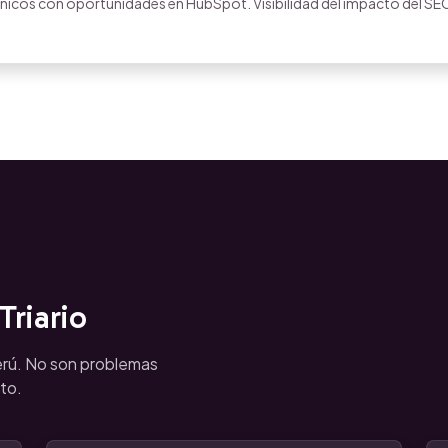
nicos con oportunidades en HubSpot. Visibilidad del impacto del SE
riario
rú. No son problemas
to.