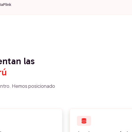
ia
Plink
entan las
rú
ntro. Hemos posicionado