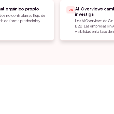
al orgánico propio
AI Overviews cam
04
investiga
os no controlan su flujo de
ads de forma predecible y
Los AI Overviews de Go
B2B. Las empresas sin 
visibilidad en la fase de