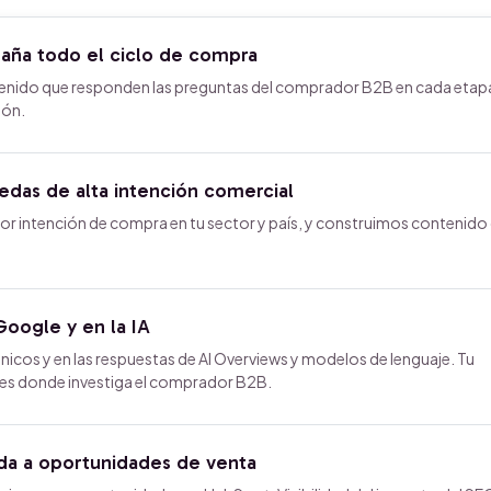
ña todo el ciclo de compra
enido que responden las preguntas del comprador B2B en cada etap
ión.
das de alta intención comercial
or intención de compra en tu sector y país, y construimos contenido
oogle y en la IA
cos y en las respuestas de AI Overviews y modelos de lenguaje. Tu
les donde investiga el comprador B2B.
a a oportunidades de venta