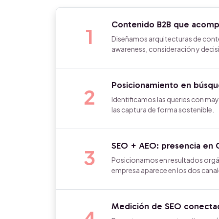
Contenido B2B que acompa
1
Diseñamos arquitecturas de cont
awareness, consideración y decis
Posicionamiento en búsque
2
Identificamos las queries con may
las captura de forma sostenible.
SEO + AEO: presencia en G
3
Posicionamos en resultados orgáni
empresa aparece en los dos cana
Medición de SEO conectad
4