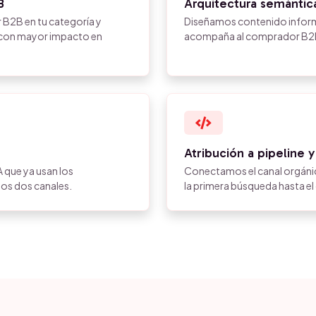
B
Arquitectura semántica
B2B en tu categoría y
Diseñamos contenido inform
ad con mayor impacto en
acompaña al comprador B2B 
Atribución a pipeline 
 que ya usan los
Conectamos el canal orgáni
os dos canales.
la primera búsqueda hasta el 