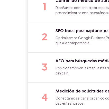
Contenido médico de auto
1
Diseñamos contenido por especia
procedimientos con los estándar
SEO local para capturar pa
2
Optimizamos Google Business Profi
que a la competencia.
AEO para búsquedas médic
3
Posicionamos en las respuestas d
clínica ir.
Medición de solicitudes d
4
Conectamos el canal orgánico co
pacientes nuevos.