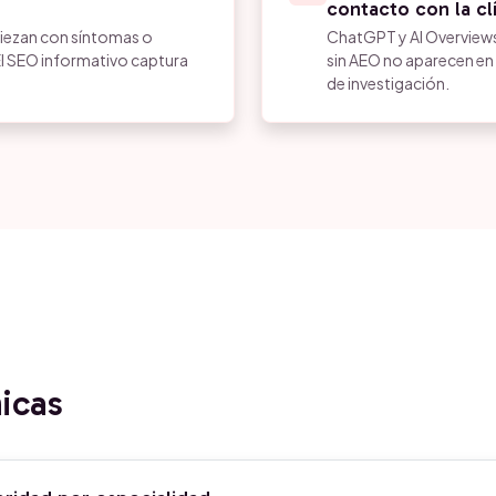
contacto con la cl
iezan con síntomas o
ChatGPT y AI Overviews
 El SEO informativo captura
sin AEO no aparecen en 
de investigación.
icas