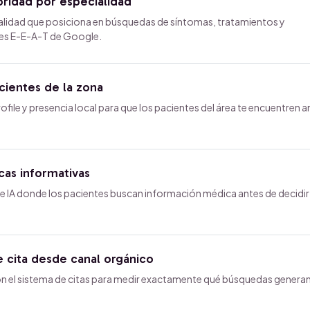
ridad por especialidad
lidad que posiciona en búsquedas de síntomas, tratamientos y
es E-E-A-T de Google.
cientes de la zona
le y presencia local para que los pacientes del área te encuentren a
as informativas
e IA donde los pacientes buscan información médica antes de decidir
e cita desde canal orgánico
n el sistema de citas para medir exactamente qué búsquedas genera