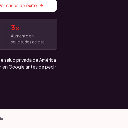
Ver casos de éxito
3x
Aumento en
solicitudes de cita
de salud privada de América
an en Google antes de pedir
ia