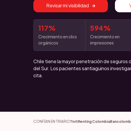
Revisar mi visibilidad
117%
594%
Crecimiento en clics
Crecimiento en
orgánicos
impresiones
Chile tiene la mayor penetración de seguros 
del Sur. Los pacientes santiaguinos investig
cita.
CONFÍAN EN TRIARIO
Tivit
Renting Colombia
Bancolomb