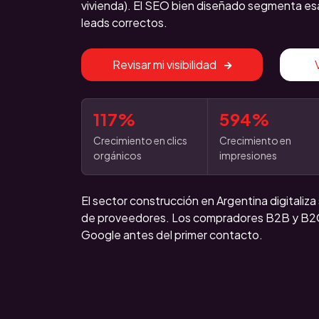
vivienda). El SEO bien diseñado segmenta esa
leads correctos.
Revisar mi visibilidad
117%
594%
Crecimiento en clics
Crecimiento en
orgánicos
impresiones
El sector construcción en Argentina digitaliz
de proveedores. Los compradores B2B y B2C
Google antes del primer contacto.