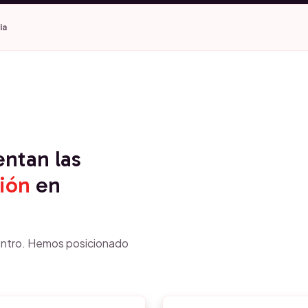
ia
entan las
ión
en
ntro. Hemos posicionado