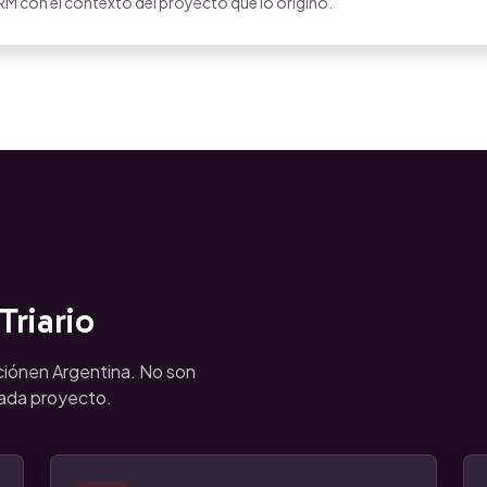
M con el contexto del proyecto que lo originó.
riario
ciónen Argentina. No son
cada proyecto.