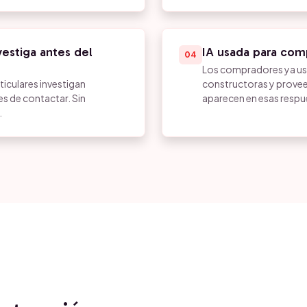
estiga antes del
IA usada para com
04
Los compradores ya usa
iculares investigan
constructoras y provee
s de contactar. Sin
aparecen en esas respu
.