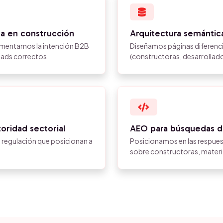
a en construcción
Arquitectura semántic
gmentamos la intención B2B
Diseñamos páginas diferenci
eads correctos.
(constructoras, desarrollador
oridad sectorial
AEO para búsquedas d
y regulación que posicionan a
Posicionamos en las respue
sobre constructoras, materi