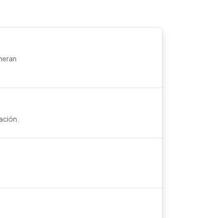
eneran
ación.