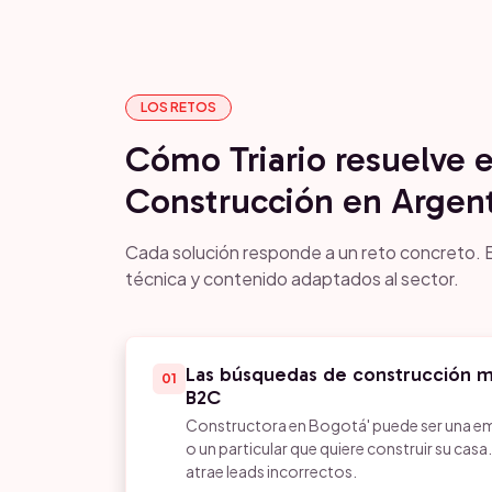
LOS RETOS
Cómo Triario resuelve 
Construcción en Argen
Cada solución responde a un reto concreto. E
técnica y contenido adaptados al sector.
Las búsquedas de construcción m
01
B2C
Constructora en Bogotá' puede ser una em
o un particular que quiere construir su ca
atrae leads incorrectos.