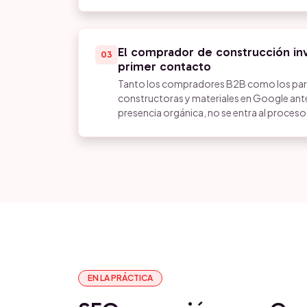
El comprador de construcción inv
03
primer contacto
Tanto los compradores B2B como los part
constructoras y materiales en Google ante
presencia orgánica, no se entra al proceso
EN LA PRÁCTICA