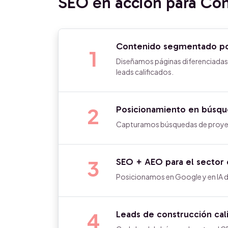
SEO en acción para Con
Contenido segmentado por
1
Diseñamos páginas diferenciadas p
leads calificados.
2
Posicionamiento en búsque
Capturamos búsquedas de proyecto
3
SEO + AEO para el sector 
Posicionamos en Google y en IA 
4
Leads de construcción cal