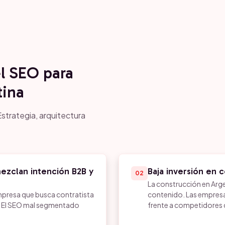
el SEO para
tina
strategia, arquitectura
ezclan intención B2B y
Baja inversión en 
02
La construcción en Arge
presa que busca contratista
contenido. Las empres
sa. El SEO mal segmentado
frente a competidores qu