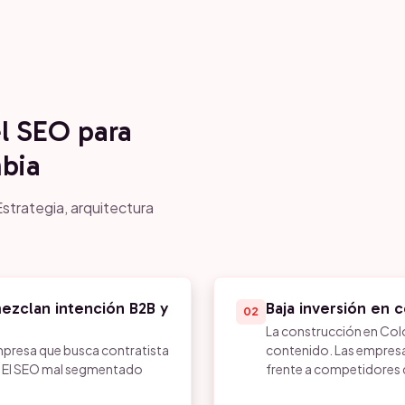
el SEO para
bia
strategia, arquitectura
ezclan intención B2B y
Baja inversión en 
02
La construcción en Colo
presa que busca contratista
contenido. Las empres
sa. El SEO mal segmentado
frente a competidores qu