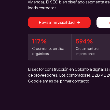
vivienda). El SEO bien diseñado segmenta esa
leads correctos.
Revisar mi visibilidad
117%
594%
Crecimiento en clics
Crecimiento en
orgánicos
impresiones
El sector construcción en Colombia digitaliza
de proveedores. Los compradores B2B y B2C
Google antes del primer contacto.