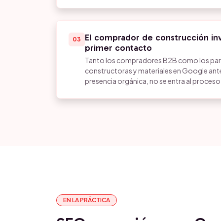
El comprador de construcción inv
03
primer contacto
Tanto los compradores B2B como los part
constructoras y materiales en Google ante
presencia orgánica, no se entra al proceso
EN LA PRÁCTICA