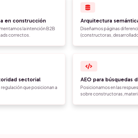
a en construcción
Arquitectura semántic
gmentamos la intención B2B
Diseñamos páginas diferenci
eads correctos.
(constructoras, desarrollador
oridad sectorial
AEO para búsquedas d
y regulación que posicionan a
Posicionamos en las respue
sobre constructoras, materi