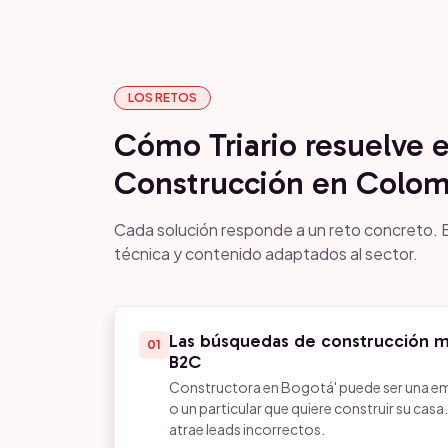
LOS RETOS
Cómo Triario resuelve 
Construcción en Colom
Cada solución responde a un reto concreto. E
técnica y contenido adaptados al sector.
Las búsquedas de construcción m
01
B2C
Constructora en Bogotá' puede ser una em
o un particular que quiere construir su ca
atrae leads incorrectos.