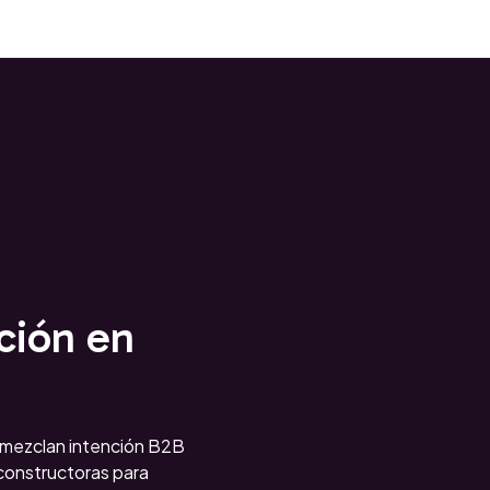
ción en
 mezclan intención B2B
(constructoras para