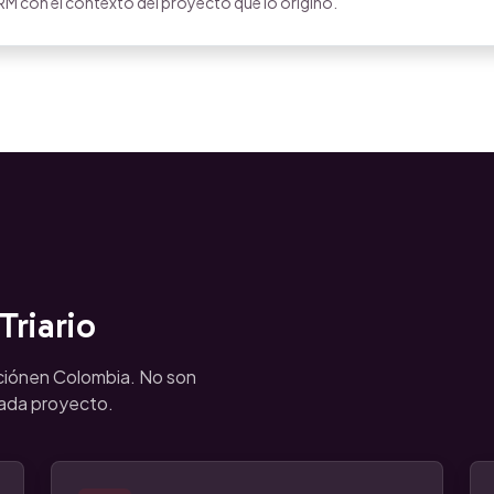
M con el contexto del proyecto que lo originó.
riario
ciónen Colombia. No son
cada proyecto.