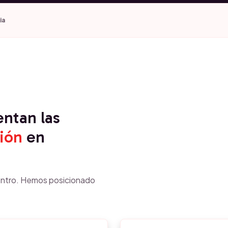
ia
entan las
ión
en
ntro. Hemos posicionado