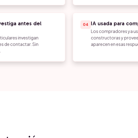
estiga antes del
IA usada para com
04
Los compradores ya usa
iculares investigan
constructoras y provee
s de contactar. Sin
aparecen en esas respu
.