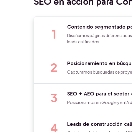
SEO en acción para Con
Contenido segmentado por
1
Diseñamos páginas diferenciadas p
leads calificados.
2
Posicionamiento en búsque
Capturamos búsquedas de proyecto
3
SEO + AEO para el sector 
Posicionamos en Google y en IA 
4
Leads de construcción cal