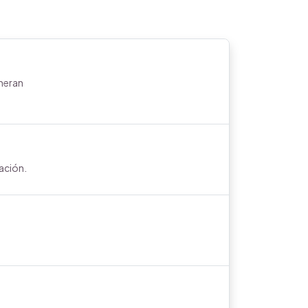
eneran
ación.