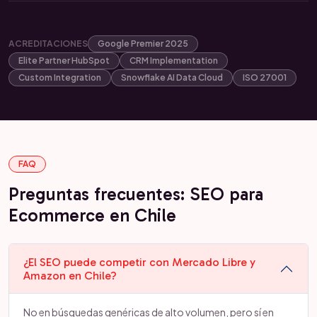
ACREDITACIONES
Google Premier 2025
Elite Partner HubSpot
CRM Implementation
Custom Integration
Snowflake AI Data Cloud
ISO 27001
FAQ
Preguntas frecuentes: SEO para
Ecommerce en Chile
¿El SEO puede competir con Mercado Libre y
Amazon en Chile?
No en búsquedas genéricas de alto volumen, pero sí en