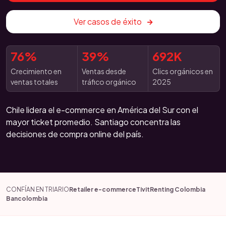
Ver casos de éxito
76%
39%
692K
Crecimiento en
Ventas desde
Clics orgánicos en
ventas totales
tráfico orgánico
2025
Chile lidera el e-commerce en América del Sur con el
mayor ticket promedio. Santiago concentra las
decisiones de compra online del país.
CONFÍAN EN TRIARIO
Retailer e-commerce
Tivit
Renting Colombia
Bancolombia