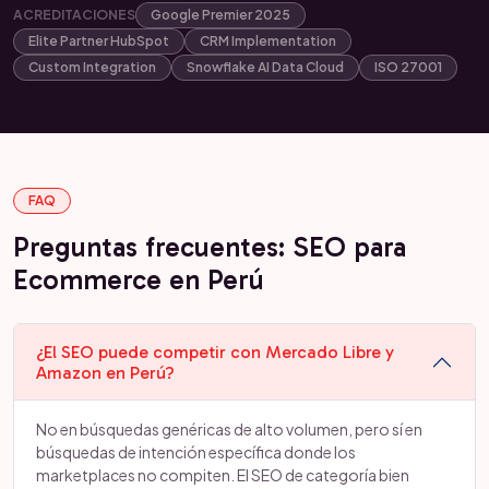
ACREDITACIONES
Google Premier 2025
Elite Partner HubSpot
CRM Implementation
Custom Integration
Snowflake AI Data Cloud
ISO 27001
FAQ
Preguntas frecuentes: SEO para
Ecommerce en Perú
¿El SEO puede competir con Mercado Libre y
Amazon en Perú?
No en búsquedas genéricas de alto volumen, pero sí en
búsquedas de intención específica donde los
marketplaces no compiten. El SEO de categoría bien