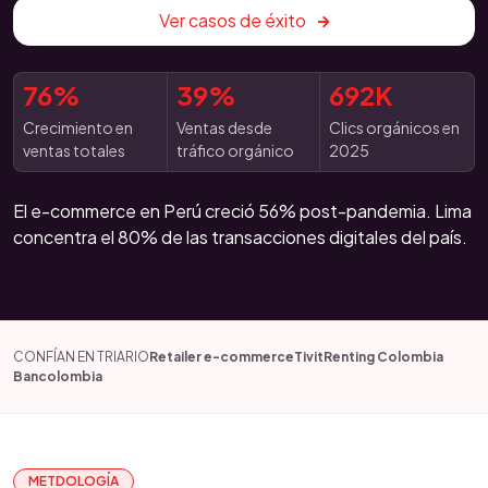
Ver casos de éxito
76%
39%
692K
Crecimiento en
Ventas desde
Clics orgánicos en
ventas totales
tráfico orgánico
2025
El e-commerce en Perú creció 56% post-pandemia. Lima
concentra el 80% de las transacciones digitales del país.
CONFÍAN EN TRIARIO
Retailer e-commerce
Tivit
Renting Colombia
Bancolombia
METDOLOGÍA