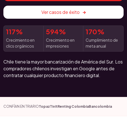
Ver casos de éxito
117%
594%
170%
Crecimiento en
Crecimiento en
Cumplimiento de
clics orgánicos
impresiones
meta anual
Chile tiene la mayor bancarización de América del Sur. Los
compradores chilenos investigan en Google antes de
contratar cualquier producto financiero digital.
CONFÍAN EN TRIARIO
Topaz
Tivit
Renting Colombia
Bancolombia