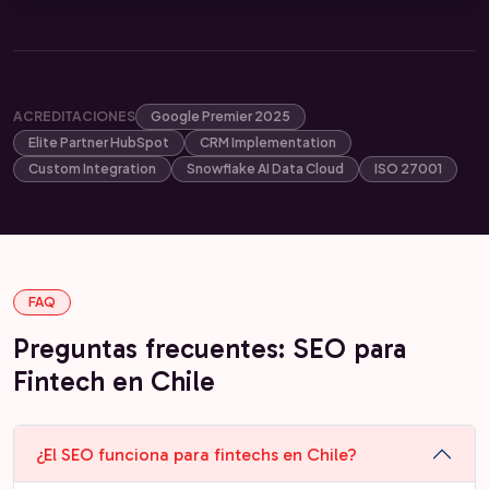
ACREDITACIONES
Google Premier 2025
Elite Partner HubSpot
CRM Implementation
Custom Integration
Snowflake AI Data Cloud
ISO 27001
FAQ
Preguntas frecuentes: SEO para
Fintech en Chile
¿El SEO funciona para fintechs en Chile?