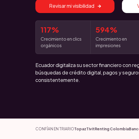
Revisar mi visibilidad
117%
594%
Crecimiento en clics
Crecimiento en
orgánicos
impresiones
Ecuador digitaliza su sector financiero con re
búsquedas de crédito digital, pagos y segur
consistentemente.
CONFÍAN EN TRIARIO
Topaz
Tivit
Renting Colombia
Banc