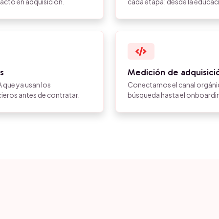
pacto en adquisición.
cada etapa: desde la educaci
s
Medición de adquisici
 que ya usan los
Conectamos el canal orgáni
eros antes de contratar.
búsqueda hasta el onboarding