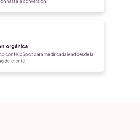
ón hasta la conversión.
ón orgánica
co con HubSpot para medir cada lead desde la
 del cliente.