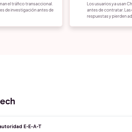
n el tráfico transaccional.
Los usuarios ya usan C
es de investigación antes de
antes de contratar. La
respuestas y pierden ad
tech
autoridad E-E-A-T