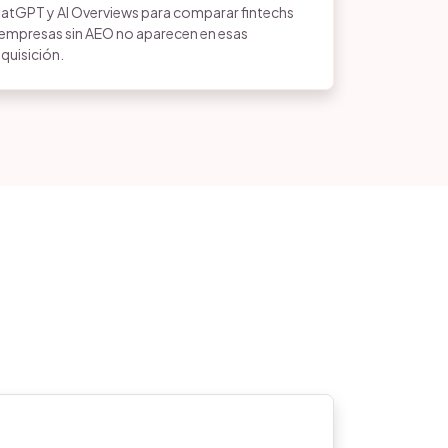
hatGPT y AI Overviews para comparar fintechs
s empresas sin AEO no aparecen en esas
quisición.