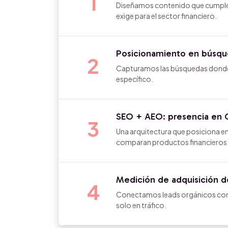
1
Diseñamos contenido que cumple lo
exige para el sector financiero.
Posicionamiento en búsque
2
Capturamos las búsquedas donde e
específico.
SEO + AEO: presencia en G
3
Una arquitectura que posiciona en
comparan productos financieros
Medición de adquisición d
4
Conectamos leads orgánicos con e
solo en tráfico.