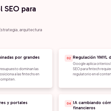
el SEO para
strategia, arquitectura
inadas por grandes
Regulación YMYL d
02
Google aplica criterios 
presupuesto dominan las
SEO para fintech requie
siciona a las fintechs en
regulatorio en el conte
 compiten.
es y portales
IA cambiando cóm
04
financieros