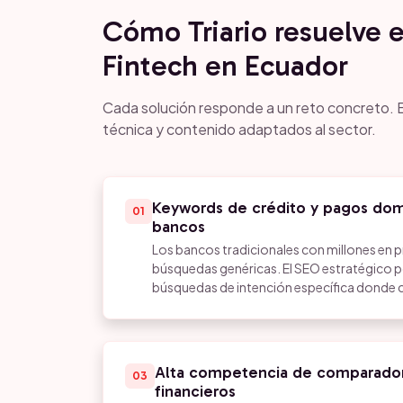
Cómo Triario resuelve 
Fintech en Ecuador
Cada solución responde a un reto concreto. E
técnica y contenido adaptados al sector.
Keywords de crédito y pagos dom
01
bancos
Los bancos tradicionales con millones en 
búsquedas genéricas. El SEO estratégico po
búsquedas de intención específica donde
Alta competencia de comparador
03
financieros