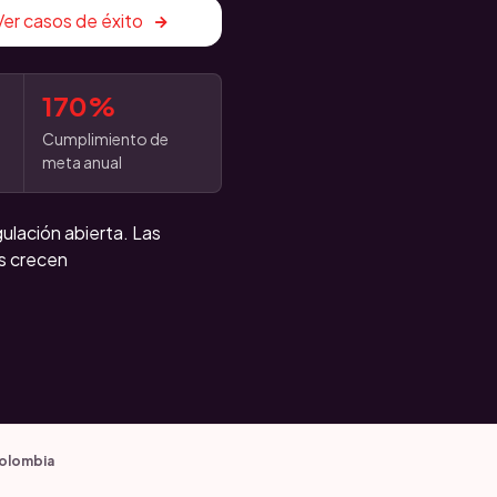
Ver casos de éxito
170%
Cumplimiento de
meta anual
gulación abierta. Las
os crecen
olombia