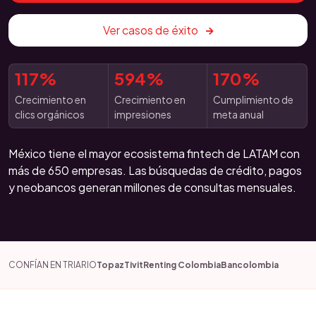
Ver casos de éxito
117%
594%
170%
Crecimiento en
Crecimiento en
Cumplimiento de
clics orgánicos
impresiones
meta anual
México tiene el mayor ecosistema fintech de LATAM con
más de 650 empresas. Las búsquedas de crédito, pagos
y neobancos generan millones de consultas mensuales.
CONFÍAN EN TRIARIO
Topaz
Tivit
Renting Colombia
Bancolombia