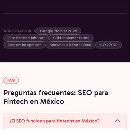
ACREDITACIONES
Google Premier 2025
Elite Partner HubSpot
CRM Implementation
Custom Integration
Snowflake AI Data Cloud
ISO 27001
FAQ
Preguntas frecuentes: SEO para
Fintech en México
¿El SEO funciona para fintechs en México?