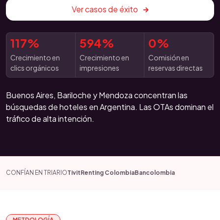
Ver casos de éxito
117%
594%
0%
Crecimiento en
Crecimiento en
Comisión en
clics orgánicos
impresiones
reservas directas
Buenos Aires, Bariloche y Mendoza concentran las
búsquedas de hoteles en Argentina. Las OTAs dominan el
tráfico de alta intención.
CONFÍAN EN TRIARIO
Tivit
Renting Colombia
Bancolombia
METDOLOGÍA