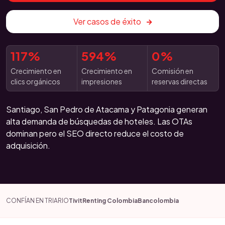
Ver casos de éxito
117%
594%
0%
Crecimiento en
Crecimiento en
Comisión en
clics orgánicos
impresiones
reservas directas
Santiago, San Pedro de Atacama y Patagonia generan
alta demanda de búsquedas de hoteles. Las OTAs
dominan pero el SEO directo reduce el costo de
adquisición.
CONFÍAN EN TRIARIO
Tivit
Renting Colombia
Bancolombia