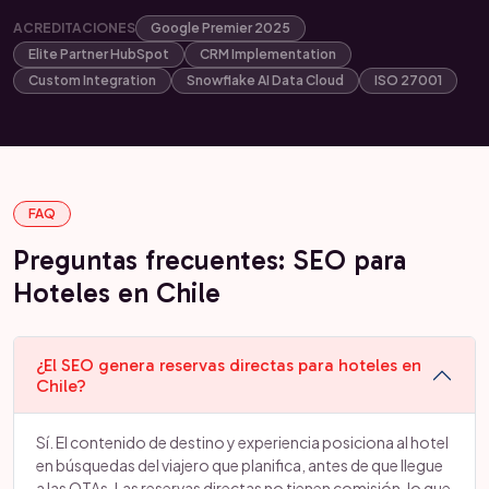
ACREDITACIONES
Google Premier 2025
Elite Partner HubSpot
CRM Implementation
Custom Integration
Snowflake AI Data Cloud
ISO 27001
FAQ
Preguntas frecuentes: SEO para
Hoteles en Chile
¿El SEO genera reservas directas para hoteles en
Chile?
Sí. El contenido de destino y experiencia posiciona al hotel
en búsquedas del viajero que planifica, antes de que llegue
a las OTAs. Las reservas directas no tienen comisión, lo que