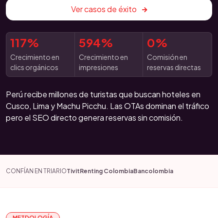
Ver casos de éxito
117%
594%
0%
Crecimiento en
Crecimiento en
Comisión en
clics orgánicos
impresiones
reservas directas
Perú recibe millones de turistas que buscan hoteles en
Cusco, Lima y Machu Picchu. Las OTAs dominan el tráfico
pero el SEO directo genera reservas sin comisión.
CONFÍAN EN TRIARIO
Tivit
Renting Colombia
Bancolombia
METDOLOGÍA