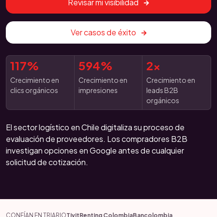
Revisar mi visibilidad
Ver casos de éxito
117%
594%
2x
Crecimiento en
Crecimiento en
Crecimiento en
clics orgánicos
impresiones
leads B2B
orgánicos
El sector logístico en Chile digitaliza su proceso de
evaluación de proveedores. Los compradores B2B
investigan opciones en Google antes de cualquier
solicitud de cotización.
CONFÍAN EN TRIARIO
Tivit
Renting Colombia
Bancolombia