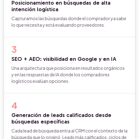
Posicionamiento en búsquedas de alta
intención logística
Capturamos las búsquedas donde el comprador ya sabe
lo que necesita y está evaluando proveedores.
3
SEO + AEO: visibilidad en Google y en IA
Una arquitectura que posiciona en resultados orgánicos
y en las respuestas de IA donde los compradores
logísticos evalúan opciones.
4
Generación de leads calificados desde
búsquedas específicas
Cada lead de búsqueda entra al CRM con el contexto de la
búsqueda que lo originó. Leads más calificados, ciclos de