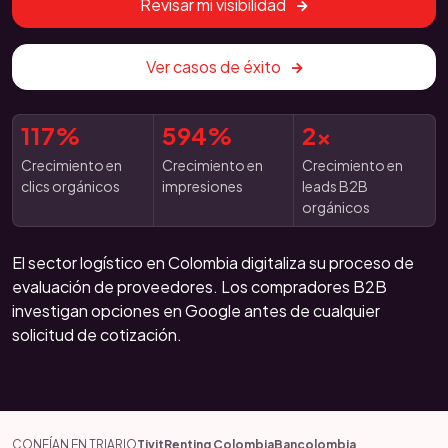
Revisar mi visibilidad
Ver casos de éxito
117%
594%
2x
Crecimiento en
Crecimiento en
Crecimiento en
clics orgánicos
impresiones
leads B2B
orgánicos
El sector logístico en Colombia digitaliza su proceso de
evaluación de proveedores. Los compradores B2B
investigan opciones en Google antes de cualquier
solicitud de cotización.
CONFÍAN EN TRIARIO
Tivit
Renting Colombia
Bancolombia