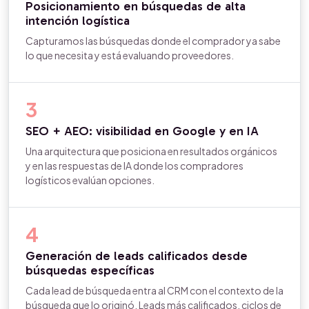
Posicionamiento en búsquedas de alta
intención logística
Capturamos las búsquedas donde el comprador ya sabe
lo que necesita y está evaluando proveedores.
3
SEO + AEO: visibilidad en Google y en IA
Una arquitectura que posiciona en resultados orgánicos
y en las respuestas de IA donde los compradores
logísticos evalúan opciones.
4
Generación de leads calificados desde
búsquedas específicas
Cada lead de búsqueda entra al CRM con el contexto de la
búsqueda que lo originó. Leads más calificados, ciclos de