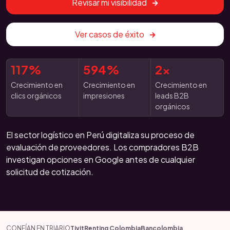
Revisar mi visibilidad
Ver casos de éxito
117%
594%
2x
Crecimiento en
Crecimiento en
Crecimiento en
clics orgánicos
impresiones
leads B2B
orgánicos
El sector logístico en Perú digitaliza su proceso de
evaluación de proveedores. Los compradores B2B
investigan opciones en Google antes de cualquier
solicitud de cotización.
CONFÍAN EN TRIARIO
Tivit
Renting Colombia
Bancolombia