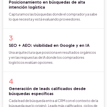
Posicionamiento en búsquedas de alta
intención logística
Capturamos las búsquedas donde el comprador ya sabe
lo que necesita y está evaluando proveedores.
3
SEO + AEO: visibilidad en Google y en IA
Una arquitectura que posiciona en resultados orgánicos
y en las respuestas de IA donde los compradores
logísticos evalúan opciones.
4
Generación de leads calificados desde
búsquedas específicas
Cada lead de búsqueda entra al CRM con el contexto de la
búsqueda que lo originó. Leads más calificados, ciclos de