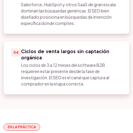
Salesforce, HubSpot y otros SaaS de gran escala
dominan las búsquedas genéricas. El SEO bien
diseñado posiciona en búsquedas de intención
específica donde compites.
Ciclos de venta largos sin captación
04
orgánica
Los ciclos de 3 a 12 meses del software B2B
requieren estar presente desde la fase de
investigación. El SEO es el canal que captura al
comprador en la etapa correcta.
EN LA PRÁCTICA