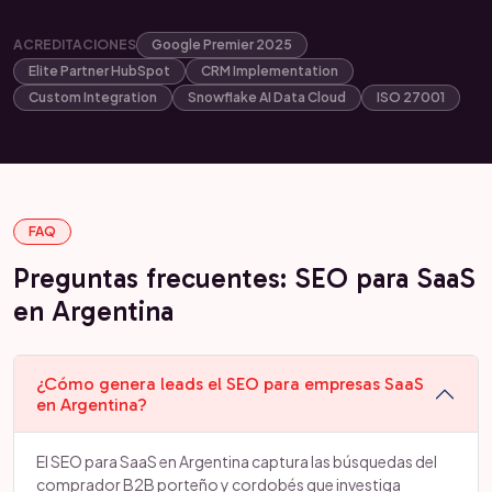
ACREDITACIONES
Google Premier 2025
Elite Partner HubSpot
CRM Implementation
Custom Integration
Snowflake AI Data Cloud
ISO 27001
FAQ
Preguntas frecuentes: SEO para SaaS
en Argentina
¿Cómo genera leads el SEO para empresas SaaS
en Argentina?
El SEO para SaaS en Argentina captura las búsquedas del
comprador B2B porteño y cordobés que investiga