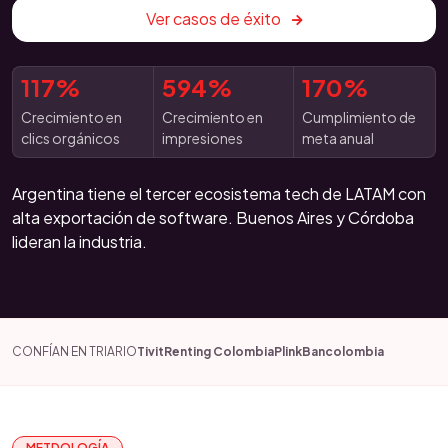
Ver casos de éxito
117%
594%
170%
Crecimiento en
Crecimiento en
Cumplimiento de
clics orgánicos
impresiones
meta anual
Argentina tiene el tercer ecosistema tech de LATAM con
alta exportación de software. Buenos Aires y Córdoba
lideran la industria.
CONFÍAN EN TRIARIO
Tivit
Renting Colombia
Plink
Bancolombia
METDOLOGÍA