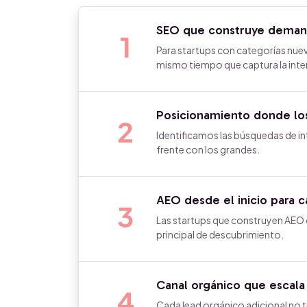
SEO que construye demand
1
Para startups con categorías nu
mismo tiempo que captura la int
Posicionamiento donde lo
2
Identificamos las búsquedas de in
frente con los grandes.
AEO desde el inicio para 
3
Las startups que construyen AEO de
principal de descubrimiento.
Canal orgánico que escala 
4
Cada lead orgánico adicional no ti