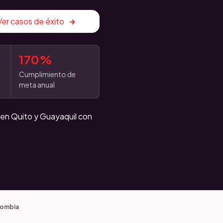
Ver casos de éxito
170%
Cumplimiento de
meta anual
 en Quito y Guayaquil con
lombia