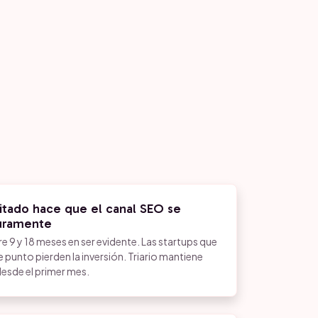
itado hace que el canal SEO se
uramente
re 9 y 18 meses en ser evidente. Las startups que
punto pierden la inversión. Triario mantiene
desde el primer mes.