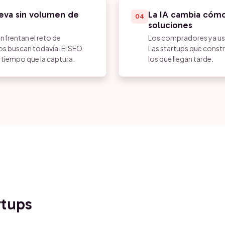
ueva sin volumen de
La IA cambia cóm
04
soluciones
nfrentan el reto de
Los compradores ya us
s buscan todavía. El SEO
Las startups que constr
tiempo que la captura.
los que llegan tarde.
rtups