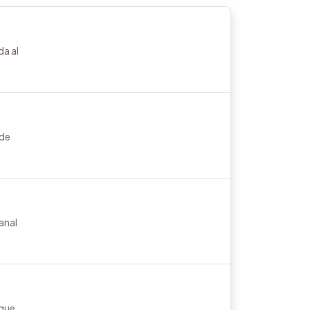
a al
 de
anal
 que