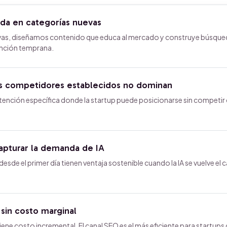
a en categorías nuevas
evas, diseñamos contenido que educa al mercado y construye búsqued
ención temprana.
s competidores establecidos no dominan
tención específica donde la startup puede posicionarse sin competir
capturar la demanda de IA
sde el primer día tienen ventaja sostenible cuando la IA se vuelve el c
sin costo marginal
ene costo incremental. El canal SEO es el más eficiente para startups