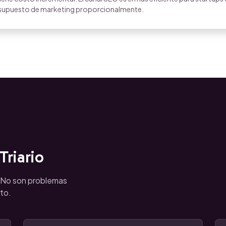
resupuesto de marketing proporcionalmente.
riario
. No son problemas
to.