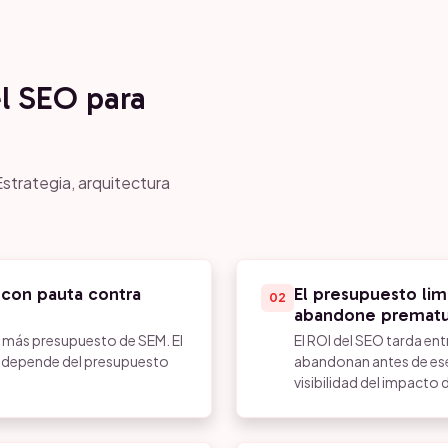
el SEO para
strategia, arquitectura
 con pauta contra
El presupuesto lim
02
abandone premat
 más presupuesto de SEM. El
El ROI del SEO tarda ent
o depende del presupuesto
abandonan antes de ese 
visibilidad del impacto 