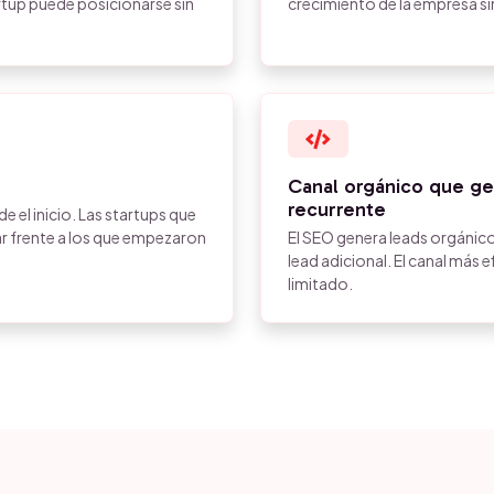
rtup puede posicionarse sin
crecimiento de la empresa si
Canal orgánico que g
recurrente
 el inicio. Las startups que
rar frente a los que empezaron
El SEO genera leads orgánic
lead adicional. El canal más 
limitado.