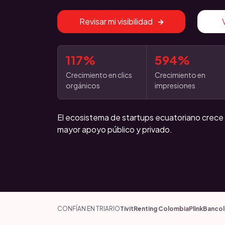
Revisar mi visibilidad
117%
594%
Crecimiento en clics
Crecimiento en
orgánicos
impresiones
El ecosistema de startups ecuatoriano crece
mayor apoyo público y privado.
CONFÍAN EN TRIARIO
Tivit
Renting Colombia
Plink
Banco