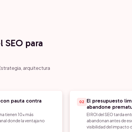
el SEO para
strategia, arquitectura
 con pauta contra
El presupuesto lim
02
abandone premat
na tienen 10x más
El ROI del SEO tarda ent
nal donde la ventaja no
abandonan antes de ese 
visibilidad del impacto 