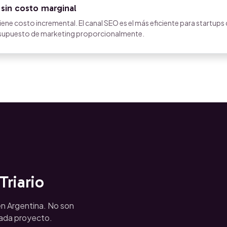
sin costo marginal
ene costo incremental. El canal SEO es el más eficiente para startups
resupuesto de marketing proporcionalmente.
riario
n Argentina. No son
cada proyecto.