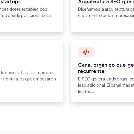
 startups
Arquitectura SEO que 
mpetidores establecidos
Diseñamos la arquitectura de 
rtup puede posicionarse sin
crecimiento de la empresa si
Canal orgánico que g
recurrente
 el inicio. Las startups que
rar frente a los que empezaron
El SEO genera leads orgánic
lead adicional. El canal más 
limitado.