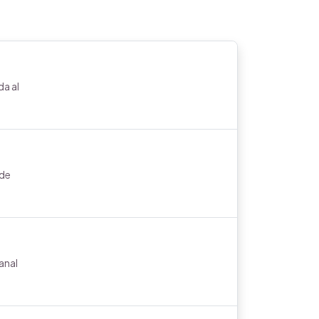
a al
 de
anal