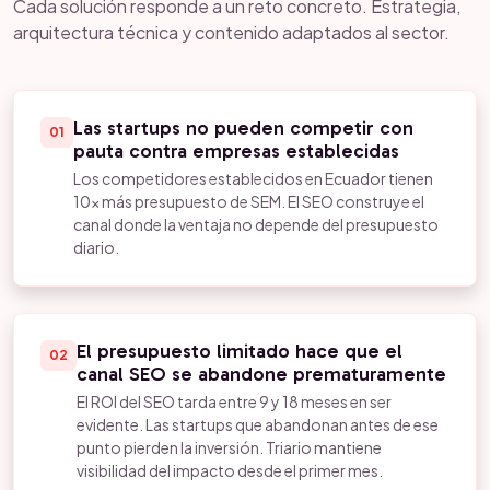
Cada solución responde a un reto concreto. Estrategia,
arquitectura técnica y contenido adaptados al sector.
Las startups no pueden competir con
01
pauta contra empresas establecidas
Los competidores establecidos en Ecuador tienen
10x más presupuesto de SEM. El SEO construye el
canal donde la ventaja no depende del presupuesto
diario.
El presupuesto limitado hace que el
02
canal SEO se abandone prematuramente
El ROI del SEO tarda entre 9 y 18 meses en ser
evidente. Las startups que abandonan antes de ese
punto pierden la inversión. Triario mantiene
visibilidad del impacto desde el primer mes.