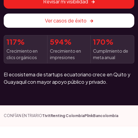
Revisar mi visibilidad
Ver casos de éxito
117%
594%
170%
Crecimiento en
Crecimiento en
Cumplimiento de
clics orgánicos
impresiones
meta anual
El ecosistema de startups ecuatoriano crece en Quito y
Guayaquil con mayor apoyo público y privado.
CONFÍAN EN TRIARIO
Tivit
Renting Colombia
Plink
Bancolombia