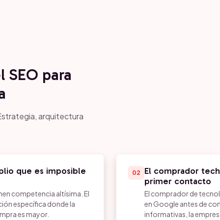
el SEO para
a
strategia, arquitectura
plio que es imposible
El comprador tech
02
primer contacto
nen competencia altísima. El
El comprador de tecnolo
ción específica donde la
en Google antes de cont
ompra es mayor.
informativas, la empres