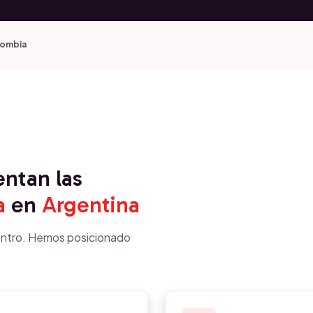
lombia
entan las
a
en
Argentina
ntro. Hemos posicionado