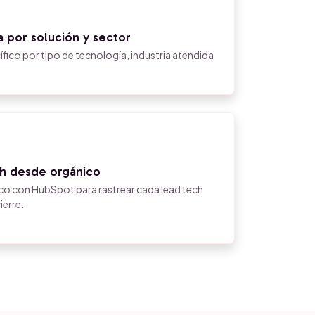
 por solución y sector
ico por tipo de tecnología, industria atendida
ch desde orgánico
o con HubSpot para rastrear cada lead tech
ierre.