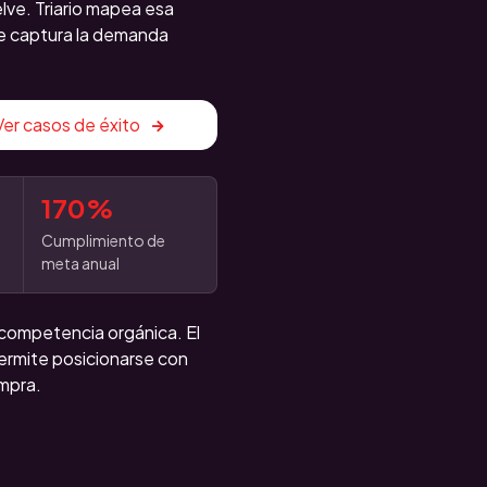
elve. Triario mapea esa
e captura la demanda
Ver casos de éxito
170%
Cumplimiento de
meta anual
 competencia orgánica. El
ermite posicionarse con
mpra.