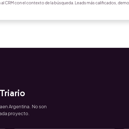
 al CRM con el contexto de la búsqueda. Leads más calificados, dem
riario
aen Argentina. No son
cada proyecto.