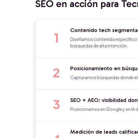
SEO en acción para Tec
Contenido tech segmentad
1
Diseñamos contenido específico p
búsquedas de alta intención.
2
Posicionamiento en búsque
Capturamos búsquedas donde el c
3
SEO + AEO: visibilidad do
Posicionamos en Google y en IA 
Medición de leads calific