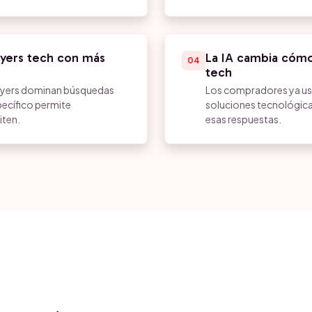
yers tech con más
La IA cambia cómo
04
tech
layers dominan búsquedas
Los compradores ya us
pecífico permite
soluciones tecnológica
iten.
esas respuestas.