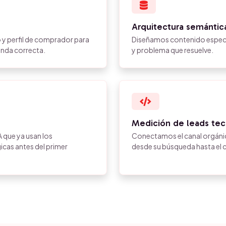
Arquitectura semántica
 y perfil de comprador para
Diseñamos contenido específ
anda correcta.
y problema que resuelve.
Medición de leads te
 que ya usan los
Conectamos el canal orgánic
cas antes del primer
desde su búsqueda hasta el c