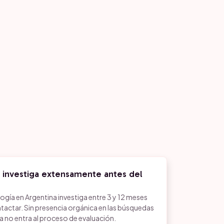
 investiga extensamente antes del
gía en Argentina investiga entre 3 y 12 meses
actar. Sin presencia orgánica en las búsquedas
a no entra al proceso de evaluación.